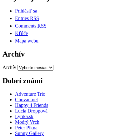
Prihlásiť sa
Entries
RSS
Comments
RSS
Kľúče
Mapa webu
Archív
Archív
Dobrí známi
Adventure Trio
Chovan.net
Happy 4 Friends
Lucia Droppová
Lyrika.sk
Modrý Vrch
Peter Pikna
Sunny Gallery