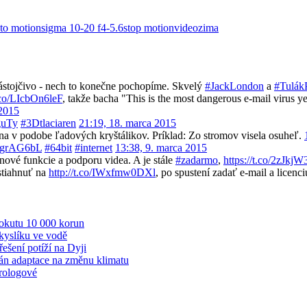
to motion
sigma 10-20 f4-5.6
stop motion
video
zima
ástojčivo - nech to konečne pochopíme. Skvelý
#JackLondon
a
#Tulák
t.co/LIcbOn6leF
, takže bacha "This is the most dangerous e-mail virus ye
 2015
guTy
#3Dtlaciaren
21:19, 18. marca 2015
ina v podobe ľadových kryštálikov. Príklad: Zo stromov visela osuheľ.
gAtgrAG6bL
#64bit
#internet
13:38, 9. marca 2015
ové funkcie a podporu videa. A je stále
#zadarmo
,
https://t.co/2zJkj
 stiahnuť na
http://t.co/IWxfmw0DXl
, po spustení zadať e-mail a lice
pokutu 10 000 korun
kyslíku ve vodě
šení potíží na Dyji
plán adaptace na změnu klimatu
rologové