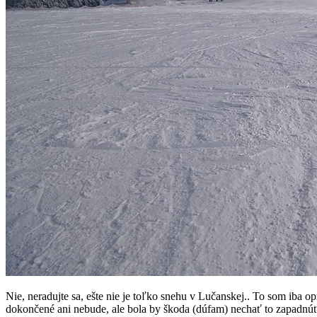
Nie, neradujte sa, ešte nie je toľko snehu v Lučanskej.. To som iba 
dokončené ani nebude, ale bola by škoda (dúfam) nechať to zapadnúť