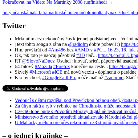
Pokračovať na
Video: Na Martinky 2008 (unfinished)
→
hory
lučanská
malá fatra
martinské hole
minčol
minolta dynax 7d
peši
pho
Twitter
Mrknutím cez nekonečný čas k jednej podstatnej veci. Veľmi n
| text tohto songu z rána na
@radiofm
dobre pobavil :)
https://
Hm, prvýkrát od
#Am486
bez
#AMD
v
#PC
...
16:23, 16. júla
Ok, tak toto je naozaj pôsobivá
#3D
tlač...
https://t.co/nqLUbp
RT
@SlovoNaDnes
: Osuheľ: inovať, srieň, páperovitá usaden
64-bitový
#Mozilla
#Firefox
konečne na ceste...
https://t.co/
Skvelý
#Microsoft
#ICE
má novú verziu - doplnenú o parádne n
Kto by chcel,
#GoogleEarthPro
môže mať už
#zadarmo
. Stačí
Vedoucí s dětmi rozdělal pod Pravčickou bránou oheň, dostal 
Za úhyn raků a ryb v rybníce na Chrudimsku může nedostatek 
CzechGlobe bude s Povodím Moravy digitálně testovat možná ře
Ministerstvo životního prostředí aktualizovalo Národní akční 
U Mallorky mělo moře přes rekordních 33 stupňů, uvádí meteo
– o jednej krajinke –