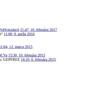
PoHviezdach
21:47, 16. februára 2017
t"
11:08, 9. apríla 2016
11:04, 12. marca 2015
W3CVa
15:30, 10. februára 2015
nciu: GEPFREE
16:10, 6. februára 2015