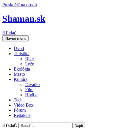
Preskočiť na obsah
Shaman.sk
Hľadať
Hlavné menu
Úvod
Turistika
Bike
Lyže
Ekológia
Mesto
Kultúra
Divadlo
Film
Hudba
Tech
Video Box
Fórum
Redakcia
Hľadať: