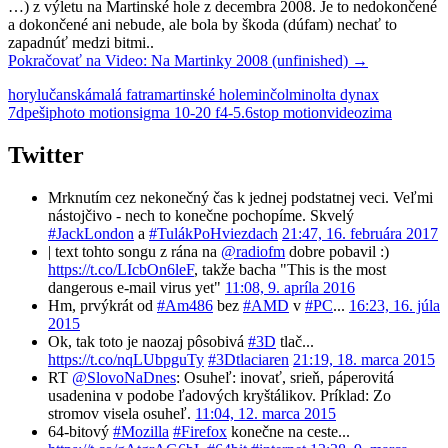
…) z výletu na Martinské hole z decembra 2008. Je to nedokončené
a dokončené ani nebude, ale bola by škoda (dúfam) nechať to
zapadnúť medzi bitmi..
Pokračovať na
Video: Na Martinky 2008 (unfinished)
→
hory
lučanská
malá fatra
martinské hole
minčol
minolta dynax
7d
peši
photo motion
sigma 10-20 f4-5.6
stop motion
video
zima
Twitter
Mrknutím cez nekonečný čas k jednej podstatnej veci. Veľmi
nástojčivo - nech to konečne pochopíme. Skvelý
#JackLondon
a
#TulákPoHviezdach
21:47, 16. februára 2017
| text tohto songu z rána na
@radiofm
dobre pobavil :)
https://t.co/LIcbOn6leF
, takže bacha "This is the most
dangerous e-mail virus yet"
11:08, 9. apríla 2016
Hm, prvýkrát od
#Am486
bez
#AMD
v
#PC
...
16:23, 16. júla
2015
Ok, tak toto je naozaj pôsobivá
#3D
tlač...
https://t.co/nqLUbpguTy
#3Dtlaciaren
21:19, 18. marca 2015
RT
@SlovoNaDnes
: Osuheľ: inovať, srieň, páperovitá
usadenina v podobe ľadových kryštálikov. Príklad: Zo
stromov visela osuheľ.
11:04, 12. marca 2015
64-bitový
#Mozilla
#Firefox
konečne na ceste...