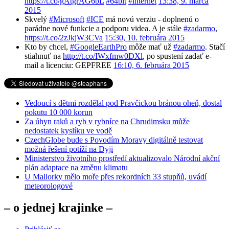
https://t.co/gAtgrAG6bL
#64bit
#internet
13:38, 9. marca
2015
Skvelý
#Microsoft
#ICE
má novú verziu - doplnenú o
parádne nové funkcie a podporu videa. A je stále
#zadarmo
,
https://t.co/2zJkjW3CVa
15:30, 10. februára 2015
Kto by chcel,
#GoogleEarthPro
môže mať už
#zadarmo
. Stačí
stiahnuť na
http://t.co/IWxfmw0DXl
, po spustení zadať e-
mail a licenciu: GEPFREE
16:10, 6. februára 2015
Vedoucí s dětmi rozdělal pod Pravčickou bránou oheň, dostal
pokutu 10 000 korun
Za úhyn raků a ryb v rybníce na Chrudimsku může
nedostatek kyslíku ve vodě
CzechGlobe bude s Povodím Moravy digitálně testovat
možná řešení potíží na Dyji
Ministerstvo životního prostředí aktualizovalo Národní akční
plán adaptace na změnu klimatu
U Mallorky mělo moře přes rekordních 33 stupňů, uvádí
meteorologové
– o jednej krajinke –