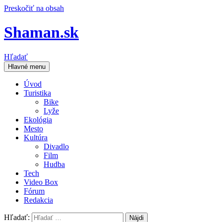
Preskočiť na obsah
Shaman.sk
Hľadať
Hlavné menu
Úvod
Turistika
Bike
Lyže
Ekológia
Mesto
Kultúra
Divadlo
Film
Hudba
Tech
Video Box
Fórum
Redakcia
Hľadať: