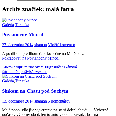
Archív značiek: malá fatra
Galéria
,
Turistika
Povianočný Minčol
27. decembra 2014
shaman
Vložiť komentár
A po dlhom predlhom čase konečne na Minčole…
Pokračovať na
Povianočný Minčol
→
14km
4h
fujifilm finepix x100
gps
lučanská
malá
fatra
minčol
peši
višňové
zima
Galéria
,
Turistika
Slnkom na Chatu pod Suchým
13. decembra 2014
shaman
5 komentárov
Malé popoludňajšie vyvetranie na starú dobrú chajdu… Výborné
počasie, výborný obed, len to auto v doline zavadzalo – na