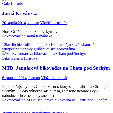
Galéria
,
Turistika
Jarná Krivánska
20. apríla 2014
shaman
Vložiť komentár
Hore Grúňom, dole Snilovským…
Pokračovať na
Jarná Krivánska
→
12km
4h
chleb
fujifilm finepix x100
hrebeň
jar
krivánska
malá
fatra
peši
poludňový grúň
snilovské sedlo
vrátna
Bike
,
Galéria
,
Turistika
MTB: Januárová bikovačka na Chatu pod Suchým
6. januára 2014
shaman
Vložiť komentár
Popoludňajší cyklo výlet do Varína, ktorý sa pretiahol na Chatu pod
Suchým… Bolo výborne, ale dúfam, že z toho nebude zvyk,
nabudúce chceme haldy snehu :)
Pokračovať na
MTB: Januárová bikovačka na Chatu pod Suchým
→