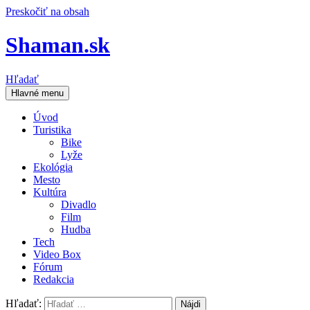
Preskočiť na obsah
Shaman.sk
Hľadať
Hlavné menu
Úvod
Turistika
Bike
Lyže
Ekológia
Mesto
Kultúra
Divadlo
Film
Hudba
Tech
Video Box
Fórum
Redakcia
Hľadať: