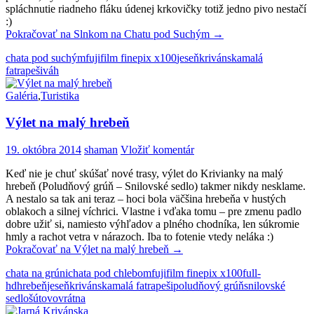
spláchnutie riadneho fláku údenej krkovičky totiž jedno pivo nestačí
:)
Pokračovať na
Slnkom na Chatu pod Suchým
→
chata pod suchým
fujifilm finepix x100
jeseň
krivánska
malá
fatra
peši
váh
Galéria
,
Turistika
Výlet na malý hrebeň
19. októbra 2014
shaman
Vložiť komentár
Keď nie je chuť skúšať nové trasy, výlet do Krivianky na malý
hrebeň (Poludňový grúň – Snilovské sedlo) takmer nikdy nesklame.
A nestalo sa tak ani teraz – hoci bola väčšina hrebeňa v hustých
oblakoch a silnej víchrici. Vlastne i vďaka tomu – pre zmenu padlo
dobre užiť si, namiesto výhľadov a plného chodníka, len súkromie
hmly a rachot vetra v nárazoch. Iba to fotenie vtedy neláka :)
Pokračovať na
Výlet na malý hrebeň
→
chata na grúni
chata pod chlebom
fujifilm finepix x100
full-
hd
hrebeň
jeseň
krivánska
malá fatra
peši
poludňový grúň
snilovské
sedlo
šútovo
vrátna