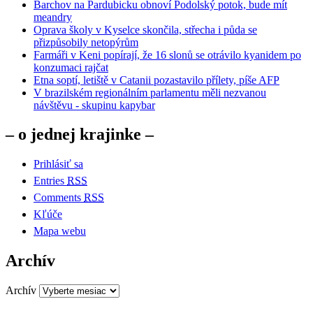
Barchov na Pardubicku obnoví Podolský potok, bude mít
meandry
Oprava školy v Kyselce skončila, střecha i půda se
přizpůsobily netopýrům
Farmáři v Keni popírají, že 16 slonů se otrávilo kyanidem po
konzumaci rajčat
Etna soptí, letiště v Catanii pozastavilo přílety, píše AFP
V brazilském regionálním parlamentu měli nezvanou
návštěvu - skupinu kapybar
– o jednej krajinke –
Prihlásiť sa
Entries
RSS
Comments
RSS
Kľúče
Mapa webu
Archív
Archív