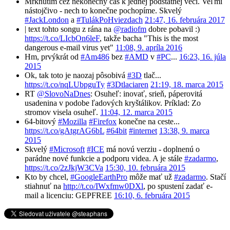
Mrknutím cez nekonečný čas k jednej podstatnej veci. Veľmi
nástojčivo - nech to konečne pochopíme. Skvelý
#JackLondon
a
#TulákPoHviezdach
21:47, 16. februára 2017
| text tohto songu z rána na
@radiofm
dobre pobavil :)
https://t.co/LIcbOn6leF
, takže bacha "This is the most
dangerous e-mail virus yet"
11:08, 9. apríla 2016
Hm, prvýkrát od
#Am486
bez
#AMD
v
#PC
...
16:23, 16. júla
2015
Ok, tak toto je naozaj pôsobivá
#3D
tlač...
https://t.co/nqLUbpguTy
#3Dtlaciaren
21:19, 18. marca 2015
RT
@SlovoNaDnes
: Osuheľ: inovať, srieň, páperovitá
usadenina v podobe ľadových kryštálikov. Príklad: Zo
stromov visela osuheľ.
11:04, 12. marca 2015
64-bitový
#Mozilla
#Firefox
konečne na ceste...
https://t.co/gAtgrAG6bL
#64bit
#internet
13:38, 9. marca
2015
Skvelý
#Microsoft
#ICE
má novú verziu - doplnenú o
parádne nové funkcie a podporu videa. A je stále
#zadarmo
,
https://t.co/2zJkjW3CVa
15:30, 10. februára 2015
Kto by chcel,
#GoogleEarthPro
môže mať už
#zadarmo
. Stačí
stiahnuť na
http://t.co/IWxfmw0DXl
, po spustení zadať e-
mail a licenciu: GEPFREE
16:10, 6. februára 2015