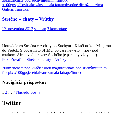
39km
5h
chata pod suchým
fujifilm finepix
x100
gps
jedľovina
krivánska
malá fatra
mtb
vodné dielo
žilina
zima
Galéria
,
Turistika
Strečno – chaty – Vrútky
17. novembra 2012
shaman
3 komentáre
Hore-dole zo Strečna cez chaty po Suchým a Kľačianskou Magurou
do Vrútok. S počasím to SHMÚ po čase nevyšlo – hory pod
mrakom. Ale nevadí, traverz Suchého je parádny vždy … :)
Pokračovať na
Strečno – chaty – Vrútky
→
20km
7h
chata pod kľačianskou magurou
chata pod suchým
fujifilm
finepix x100
gps
jeseň
krivánska
malá fatra
peši
turiec
Navigácia príspevkov
1
2
…
7
Nasledujúce →
Twitter