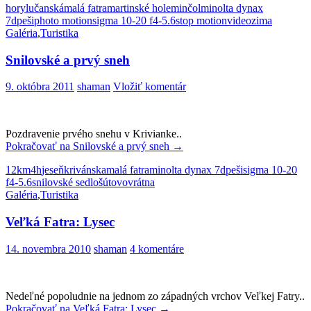
hory
lučanská
malá fatra
martinské hole
minčol
minolta dynax
7d
peši
photo motion
sigma 10-20 f4-5.6
stop motion
video
zima
Galéria
,
Turistika
Snilovské a prvý sneh
9. októbra 2011
shaman
Vložiť komentár
Pozdravenie prvého snehu v Krivianke..
Pokračovať na
Snilovské a prvý sneh
→
12km
4h
jeseň
krivánska
malá fatra
minolta dynax 7d
peši
sigma 10-20
f4-5.6
snilovské sedlo
šútovo
vrátna
Galéria
,
Turistika
Veľká Fatra: Lysec
14. novembra 2010
shaman
4 komentáre
Nedeľné popoludnie na jednom zo západných vrchov Veľkej Fatry..
Pokračovať na
Veľká Fatra: Lysec
→