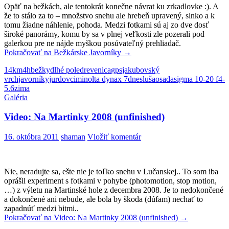
Opäť na bežkách, ale tentokrát konečne návrat ku zrkadlovke :). A
že to stálo za to – množstvo snehu ale hrebeň upravený, slnko a k
tomu žiadne náhlenie, pohoda. Medzi fotkami sú aj zo dve dosť
široké panorámy, komu by sa v plnej veľkosti zle pozerali pod
galerkou pre ne nájde myškou posúvateľný prehliadač.
Pokračovať na
Bežkárske Javorníky
→
14km
4h
bežky
dlhé pole
drevenica
gps
jakubovský
vrch
javorníky
jurdovci
minolta dynax 7d
nesluša
osada
sigma 10-20 f4-
5.6
zima
Galéria
Video: Na Martinky 2008 (unfinished)
16. októbra 2011
shaman
Vložiť komentár
Nie, neradujte sa, ešte nie je toľko snehu v Lučanskej.. To som iba
oprášil experiment s fotkami v pohybe (photomotion, stop motion,
…) z výletu na Martinské hole z decembra 2008. Je to nedokončené
a dokončené ani nebude, ale bola by škoda (dúfam) nechať to
zapadnúť medzi bitmi..
Pokračovať na
Video: Na Martinky 2008 (unfinished)
→