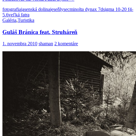
fotografia
jasenská dolina
jeseň
lysec
minolta dynax 7d
sigma 10-20 f4-
5.6
veľká fatra
Galéria
,
Turistika
Guláš Bránica feat. Struháreň
1. novembra 2010
shaman
2 komentáre