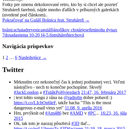
Fotky pre zmenu dekolorované retro, kto by si chcel ale pozrieť
Struháreň farebnú, nájde mnoho ďalších v príbuzných galerkách
(uvedené pod článkom)..
Pokračovať na
Guláš Bránica feat. Struháreň
→
bránica
chata
drevenica
guláš
jánošíkov chotár
jeseň
minolta dynax
7d
osada
sigma 10-20 f4-5.6
struháreň
terchová
Navigácia príspevkov
1
2
…
6
Nasledujúce →
Twitter
Mrknutím cez nekonečný čas k jednej podstatnej veci. Veľmi
nástojčivo - nech to konečne pochopíme. Skvelý
#JackLondon
a
#TulákPoHviezdach
21:47, 16. februára 2017
| text tohto songu z rána na
@radiofm
dobre pobavil :)
https://t.co/LIcbOn6leF
, takže bacha "This is the most
dangerous e-mail virus yet"
11:08, 9. apríla 2016
Hm, prvýkrát od
#Am486
bez
#AMD
v
#PC
...
16:23, 16. júla
2015
Ok, tak toto je naozaj pôsobivá
#3D
tlač...
https://t.co/nqLUbpguTy
#3Dtlaciaren
21:19, 18. marca 2015