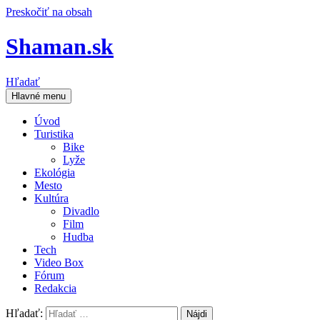
Preskočiť na obsah
Shaman.sk
Hľadať
Hlavné menu
Úvod
Turistika
Bike
Lyže
Ekológia
Mesto
Kultúra
Divadlo
Film
Hudba
Tech
Video Box
Fórum
Redakcia
Hľadať: