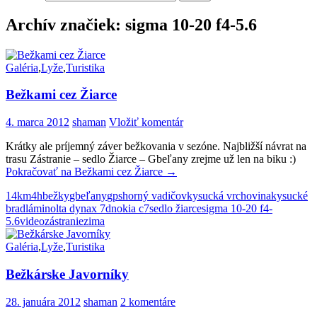
Archív značiek: sigma 10-20 f4-5.6
Galéria
,
Lyže
,
Turistika
Bežkami cez Žiarce
4. marca 2012
shaman
Vložiť komentár
Krátky ale príjemný záver bežkovania v sezóne. Najbližší návrat na
trasu Zástranie – sedlo Žiarce – Gbeľany zrejme už len na biku :)
Pokračovať na
Bežkami cez Žiarce
→
14km
4h
bežky
gbeľany
gps
horný vadičov
kysucká vrchovina
kysucké
bradlá
minolta dynax 7d
nokia c7
sedlo žiarce
sigma 10-20 f4-
5.6
video
zástranie
zima
Galéria
,
Lyže
,
Turistika
Bežkárske Javorníky
28. januára 2012
shaman
2 komentáre