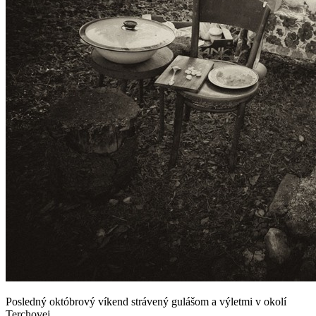
Posledný októbrový víkend strávený gulášom a výletmi v okolí
Terchovej..