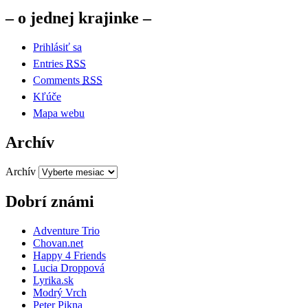
– o jednej krajinke –
Prihlásiť sa
Entries
RSS
Comments
RSS
Kľúče
Mapa webu
Archív
Archív
Dobrí známi
Adventure Trio
Chovan.net
Happy 4 Friends
Lucia Droppová
Lyrika.sk
Modrý Vrch
Peter Pikna