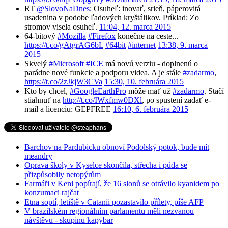
RT
@SlovoNaDnes
: Osuheľ: inovať, srieň, páperovitá
usadenina v podobe ľadových kryštálikov. Príklad: Zo
stromov visela osuheľ.
11:04, 12. marca 2015
64-bitový
#Mozilla
#Firefox
konečne na ceste...
https://t.co/gAtgrAG6bL
#64bit
#internet
13:38, 9. marca
2015
Skvelý
#Microsoft
#ICE
má novú verziu - doplnenú o
parádne nové funkcie a podporu videa. A je stále
#zadarmo
,
https://t.co/2zJkjW3CVa
15:30, 10. februára 2015
Kto by chcel,
#GoogleEarthPro
môže mať už
#zadarmo
. Stačí
stiahnuť na
http://t.co/IWxfmw0DXl
, po spustení zadať e-
mail a licenciu: GEPFREE
16:10, 6. februára 2015
Barchov na Pardubicku obnoví Podolský potok, bude mít
meandry
Oprava školy v Kyselce skončila, střecha i půda se
přizpůsobily netopýrům
Farmáři v Keni popírají, že 16 slonů se otrávilo kyanidem po
konzumaci rajčat
Etna soptí, letiště v Catanii pozastavilo přílety, píše AFP
V brazilském regionálním parlamentu měli nezvanou
návštěvu - skupinu kapybar