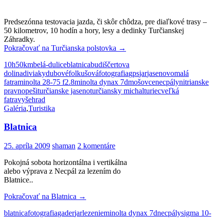
Predsezónna testovacia jazda, či skôr chôdza, pre diaľkové trasy –
50 kilometrov, 10 hodín a hory, lesy a dedinky Turčianskej
Záhradky.
Pokračovať na
Turčianska polstovka
→
10h
50km
belá-dulice
blatnica
budiš
čertova
dolina
diviaky
dubové
folkušová
fotografia
gps
jar
jasenovo
malá
fatra
minolta 28-75 f2.8
minolta dynax 7d
mošovce
necpály
nitrianske
pravno
peši
turčianske jaseno
turčiansky michal
turiec
veľká
fatra
vyšehrad
Galéria
,
Turistika
Blatnica
25. apríla 2009
shaman
2 komentáre
Pokojná sobota horizontálna i vertikálna
alebo výprava z Necpál za lezením do
Blatnice..
Pokračovať na
Blatnica
→
blatnica
fotografia
gader
jar
lezenie
minolta dynax 7d
necpály
sigma 10-