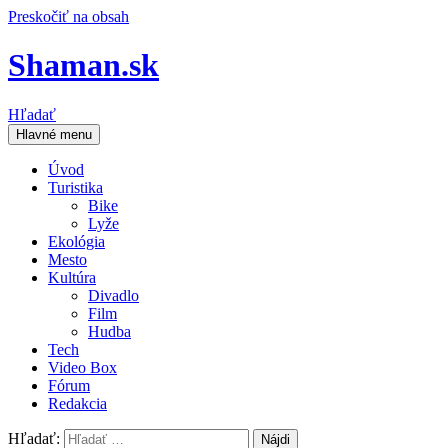
Preskočiť na obsah
Shaman.sk
Hľadať
Hlavné menu
Úvod
Turistika
Bike
Lyže
Ekológia
Mesto
Kultúra
Divadlo
Film
Hudba
Tech
Video Box
Fórum
Redakcia
Hľadať: