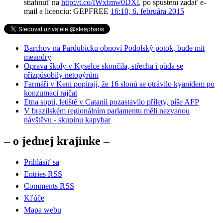
stiahnuť na
http://t.co/IWxfmw0DXl
, po spustení zadať e-
mail a licenciu: GEPFREE
16:10, 6. februára 2015
Barchov na Pardubicku obnoví Podolský potok, bude mít
meandry
Oprava školy v Kyselce skončila, střecha i půda se
přizpůsobily netopýrům
Farmáři v Keni popírají, že 16 slonů se otrávilo kyanidem po
konzumaci rajčat
Etna soptí, letiště v Catanii pozastavilo přílety, píše AFP
V brazilském regionálním parlamentu měli nezvanou
návštěvu - skupinu kapybar
– o jednej krajinke –
Prihlásiť sa
Entries
RSS
Comments
RSS
Kľúče
Mapa webu