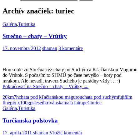
Archív značiek: turiec
Galéria
,
Turistika
Strečno – chaty – Vrútky
17. novembra 2012
shaman
3 komentáre
Hore-dole zo Strečna cez chaty po Suchým a Kľačianskou Magurou
do Vrútok. S počasím to SHMÚ po čase nevyšlo – hory pod
mrakom. Ale nevadí, traverz Suchého je parádny vždy … :)
Pokračovať na
Strečno – chaty – Vrútky
→
20km
7h
chata pod kľačianskou magurou
chata pod suchým
fujifilm
finepix x100
gps
jeseň
krivánska
malá fatra
peši
turiec
Galéria
,
Turistika
Turčianska polstovka
17. apríla 2011
shaman
Vložiť komentár