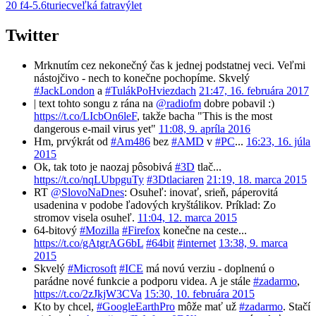
20 f4-5.6
turiec
veľká fatra
výlet
Twitter
Mrknutím cez nekonečný čas k jednej podstatnej veci. Veľmi
nástojčivo - nech to konečne pochopíme. Skvelý
#JackLondon
a
#TulákPoHviezdach
21:47, 16. februára 2017
| text tohto songu z rána na
@radiofm
dobre pobavil :)
https://t.co/LIcbOn6leF
, takže bacha "This is the most
dangerous e-mail virus yet"
11:08, 9. apríla 2016
Hm, prvýkrát od
#Am486
bez
#AMD
v
#PC
...
16:23, 16. júla
2015
Ok, tak toto je naozaj pôsobivá
#3D
tlač...
https://t.co/nqLUbpguTy
#3Dtlaciaren
21:19, 18. marca 2015
RT
@SlovoNaDnes
: Osuheľ: inovať, srieň, páperovitá
usadenina v podobe ľadových kryštálikov. Príklad: Zo
stromov visela osuheľ.
11:04, 12. marca 2015
64-bitový
#Mozilla
#Firefox
konečne na ceste...
https://t.co/gAtgrAG6bL
#64bit
#internet
13:38, 9. marca
2015
Skvelý
#Microsoft
#ICE
má novú verziu - doplnenú o
parádne nové funkcie a podporu videa. A je stále
#zadarmo
,
https://t.co/2zJkjW3CVa
15:30, 10. februára 2015
Kto by chcel,
#GoogleEarthPro
môže mať už
#zadarmo
. Stačí