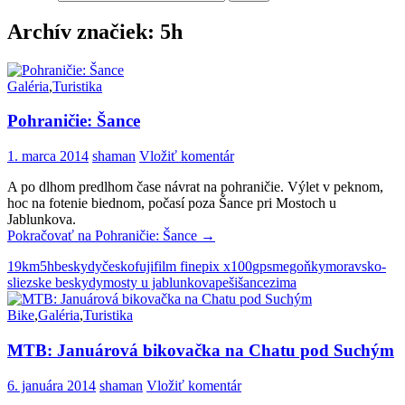
Archív značiek: 5h
Galéria
,
Turistika
Pohraničie: Šance
1. marca 2014
shaman
Vložiť komentár
A po dlhom predlhom čase návrat na pohraničie. Výlet v peknom,
hoc na fotenie biednom, počasí poza Šance pri Mostoch u
Jablunkova.
Pokračovať na
Pohraničie: Šance
→
19km
5h
beskydy
česko
fujifilm finepix x100
gps
megoňky
moravsko-
sliezske beskydy
mosty u jablunkova
peši
šance
zima
Bike
,
Galéria
,
Turistika
MTB: Januárová bikovačka na Chatu pod Suchým
6. januára 2014
shaman
Vložiť komentár