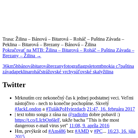
Trasa: Žilina – Bánová – Bitarová – Roháč – Paština Závada –
Peklina – Bitarová – Brezany – Bánová – Žilina
Pokračovať na
MTB: Žilina – Bitarová – Roháč – Paština Závada –
Brezany – Žilina
→
36km
5h
bánová
bitarová
brezany
fotografia
gps
leto
mtb
nokia c7
paština
závada
peklina
roháč
strážovské vrchy
súľovské skaly
žilina
Twitter
Mrknutím cez nekonečný čas k jednej podstatnej veci. Veľmi
nástojčivo - nech to konečne pochopíme. Skvelý
#JackLondon
a
#TulákPoHviezdach
21:47, 16. februára 2017
| text tohto songu z rána na
@radiofm
dobre pobavil :)
https://t.co/LIcbOn6leF
, takže bacha "This is the most
dangerous e-mail virus yet"
11:08, 9. apríla 2016
Hm, prvýkrát od
#Am486
bez
#AMD
v
#PC
...
16:23, 16. júla
2015