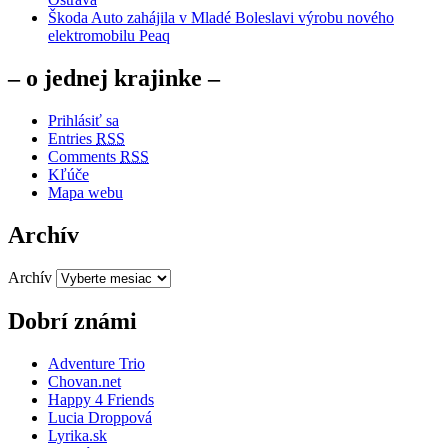
Škoda Auto zahájila v Mladé Boleslavi výrobu nového
elektromobilu Peaq
– o jednej krajinke –
Prihlásiť sa
Entries
RSS
Comments
RSS
Kľúče
Mapa webu
Archív
Archív
Dobrí známi
Adventure Trio
Chovan.net
Happy 4 Friends
Lucia Droppová
Lyrika.sk