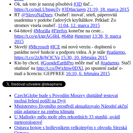
Ok, tak toto je naozaj pôsobivá
#3D
tlač...
https://t.co/nqLUbpguTy
#3Dtlaciaren
21:19, 18. marca 2015
RT
@SlovoNaDnes
: Osuheľ: inovať, srieň, páperovitá
usadenina v podobe ľadových kryštálikov. Príklad: Zo
stromov visela osuheľ.
11:04, 12. marca 2015
64-bitový
#Mozilla
#Firefox
konečne na ceste...
https://t.co/gAtgrAG6bL
#64bit
#internet
13:38, 9. marca
2015
Skvelý
#Microsoft
#ICE
má novú verziu - doplnenú o
parádne nové funkcie a podporu videa. A je stále
#zadarmo
,
https://t.co/2zJkjW3CVa
15:30, 10. februára 2015
Kto by chcel,
#GoogleEarthPro
môže mať už
#zadarmo
. Stačí
stiahnuť na
http://t.co/IWxfmw0DXl
, po spustení zadať e-
mail a licenciu: GEPFREE
16:10, 6. februára 2015
CzechGlobe bude s Povodím Moravy digitálně testovat
možná řešení potíží na Dyji
Ministerstvo životního prostředí aktualizovalo Národní akční
plán adaptace na změnu klimatu
U Mallorky mělo moře přes rekordních 33 stupňů, uvádí
meteorologové
Ostrava bojuje s bolševníkem velkolepým v obvodu Slezská
Ostrava