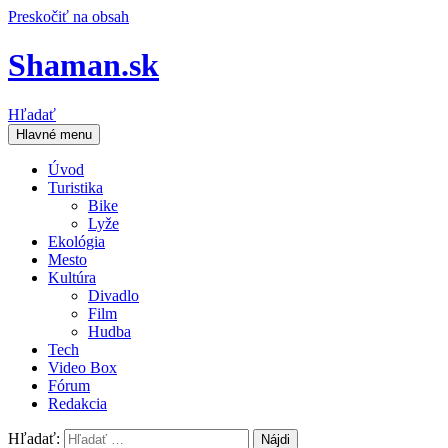
Preskočiť na obsah
Shaman.sk
Hľadať
Hlavné menu
Úvod
Turistika
Bike
Lyže
Ekológia
Mesto
Kultúra
Divadlo
Film
Hudba
Tech
Video Box
Fórum
Redakcia
Hľadať: