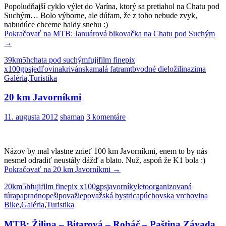
Popoludňajší cyklo výlet do Varína, ktorý sa pretiahol na Chatu pod
Suchým… Bolo výborne, ale dúfam, že z toho nebude zvyk,
nabudúce chceme haldy snehu :)
Pokračovať na
MTB: Januárová bikovačka na Chatu pod Suchým
→
39km
5h
chata pod suchým
fujifilm finepix
x100
gps
jedľovina
krivánska
malá fatra
mtb
vodné dielo
žilina
zima
Galéria
,
Turistika
20 km Javorníkmi
11. augusta 2012
shaman
3 komentáre
Názov by mal vlastne znieť 100 km Javorníkmi, enem to by nás
nesmel odradiť neustály dážď a blato. Nuž, aspoň že K1 bola :)
Pokračovať na
20 km Javorníkmi
→
20km
5h
fujifilm finepix x100
gps
javorníky
leto
organizovaná
túra
papradno
peši
považie
považská bystrica
púchovska vrchovina
Bike
,
Galéria
,
Turistika
MTB: Žilina – Bitarová – Roháč – Paština Závada