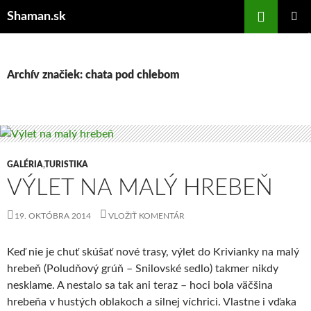
Preskočiť
Hľadať
Shaman.sk
na
HLAVNÉ
obsah
MENU
Archív značiek: chata pod chlebom
GALÉRIA
,
TURISTIKA
VÝLET NA MALÝ HREBEŇ
19. OKTÓBRA 2014
VLOŽIŤ KOMENTÁR
Keď nie je chuť skúšať nové trasy, výlet do Krivianky na malý
hrebeň (Poludňový grúň – Snilovské sedlo) takmer nikdy
nesklame. A nestalo sa tak ani teraz – hoci bola väčšina
hrebeňa v hustých oblakoch a silnej víchrici. Vlastne i vďaka