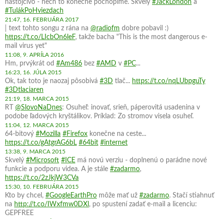
nástojčivo - nech to konečne pochopíme. Skvelý
#JackLondon
a
#TulákPoHviezdach
21:47, 16. FEBRUÁRA 2017
| text tohto songu z rána na
@radiofm
dobre pobavil :)
https://t.co/LIcbOn6leF
, takže bacha "This is the most dangerous e-
mail virus yet"
11:08, 9. APRÍLA 2016
Hm, prvýkrát od
#Am486
bez
#AMD
v
#PC
...
16:23, 16. JÚLA 2015
Ok, tak toto je naozaj pôsobivá
#3D
tlač...
https://t.co/nqLUbpguTy
#3Dtlaciaren
21:19, 18. MARCA 2015
RT
@SlovoNaDnes
: Osuheľ: inovať, srieň, páperovitá usadenina v
podobe ľadových kryštálikov. Príklad: Zo stromov visela osuheľ.
11:04, 12. MARCA 2015
64-bitový
#Mozilla
#Firefox
konečne na ceste...
https://t.co/gAtgrAG6bL
#64bit
#internet
13:38, 9. MARCA 2015
Skvelý
#Microsoft
#ICE
má novú verziu - doplnenú o parádne nové
funkcie a podporu videa. A je stále
#zadarmo
,
https://t.co/2zJkjW3CVa
15:30, 10. FEBRUÁRA 2015
Kto by chcel,
#GoogleEarthPro
môže mať už
#zadarmo
. Stačí stiahnuť
na
http://t.co/IWxfmw0DXl
, po spustení zadať e-mail a licenciu:
GEPFREE