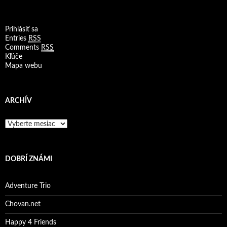
Prihlásiť sa
Entries
RSS
Comments
RSS
Kľúče
Mapa webu
ARCHÍV
A
r
c
h
DOBRÍ ZNÁMI
í
v
Adventure Trio
Chovan.net
Happy 4 Friends