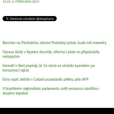
16:10, 6. FEBRUÁRA 2015
Barchov na Pardubicku obnoví Podolský potok, bude mít meandry
Oprava školy v Kyselce skončila, střecha i půda se přizpůsobily
netopýrům
Farmáři v Keni popírají, že 16 slonů se otrávilo kyanidem po
konzumaci rajčat
Etna soptí, letiště v Catanii pozastavilo přílety, píše AFP
V brazilském regionálním parlamentu měli nezvanou návštěvu -
skupinu kapybar