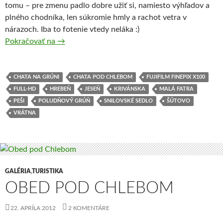
tomu – pre zmenu padlo dobre užiť si, namiesto výhľadov a
plného chodníka, len súkromie hmly a rachot vetra v
nárazoch. Iba to fotenie vtedy neláka :)
Pokračovať na
Výlet na malý hrebeň
→
CHATA NA GRÚNI
CHATA POD CHLEBOM
FUJIFILM FINEPIX X100
FULL-HD
HREBEŇ
JESEŇ
KRIVÁNSKA
MALÁ FATRA
PEŠI
POLUDŇOVÝ GRÚŇ
SNILOVSKÉ SEDLO
ŠÚTOVO
VRÁTNA
GALÉRIA
,
TURISTIKA
OBED POD CHLEBOM
22. APRÍLA 2012
2 KOMENTÁRE