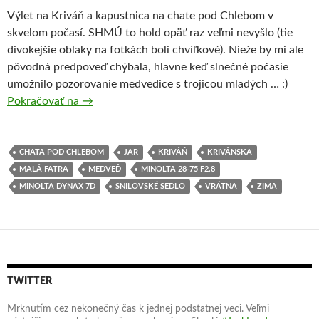
Výlet na Kriváň a kapustnica na chate pod Chlebom v
skvelom počasí. SHMÚ to hold opäť raz veľmi nevyšlo (tie
divokejšie oblaky na fotkách boli chvíľkové). Nieže by mi ale
pôvodná predpoveď chýbala, hlavne keď slnečné počasie
umožnilo pozorovanie medvedice s trojicou mladých … :)
Pokračovať na
Obed pod Chlebom
→
CHATA POD CHLEBOM
JAR
KRIVÁŇ
KRIVÁNSKA
MALÁ FATRA
MEDVEĎ
MINOLTA 28-75 F2.8
MINOLTA DYNAX 7D
SNILOVSKÉ SEDLO
VRÁTNA
ZIMA
TWITTER
Mrknutím cez nekonečný čas k jednej podstatnej veci. Veľmi