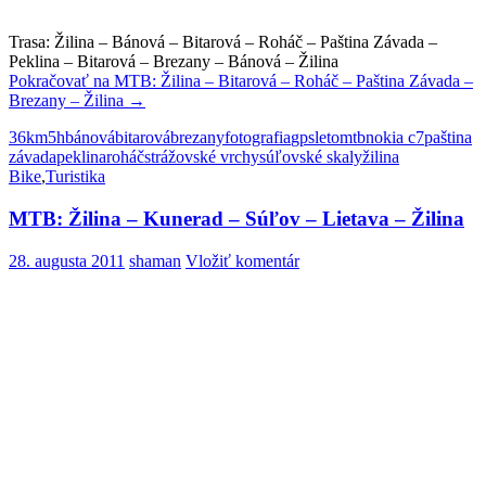
Trasa: Žilina – Bánová – Bitarová – Roháč – Paština Závada –
Peklina – Bitarová – Brezany – Bánová – Žilina
Pokračovať na
MTB: Žilina – Bitarová – Roháč – Paština Závada –
Brezany – Žilina
→
36km
5h
bánová
bitarová
brezany
fotografia
gps
leto
mtb
nokia c7
paština
závada
peklina
roháč
strážovské vrchy
súľovské skaly
žilina
Bike
,
Turistika
MTB: Žilina – Kunerad – Súľov – Lietava – Žilina
28. augusta 2011
shaman
Vložiť komentár