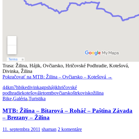
Trasa: Žilina, Hájik, Ovčiarsko, Hričovské Podhradie, Kotešová,
Divinka, Žilina
Pokračovať na
MTB: Žilina – Ovčiarsko – Kotešová
→
44km
7h
bike
divinka
gps
hájik
hričovské
podhradie
kotešová
leto
mtb
ovčiarsko
štrkovisko
žilina
Bike
,
Galéria
,
Turistika
MTB: Žilina – Bitarová – Roháč – Paština Závada
– Brezany – Žilina
11. septembra 2011
shaman
2 komentáre