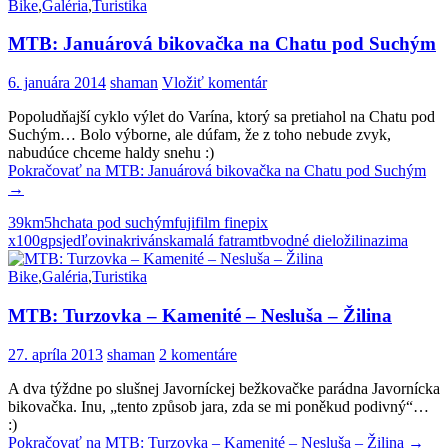
Bike
,
Galéria
,
Turistika
MTB: Januárová bikovačka na Chatu pod Suchým
6. januára 2014
shaman
Vložiť komentár
Popoludňajší cyklo výlet do Varína, ktorý sa pretiahol na Chatu pod
Suchým… Bolo výborne, ale dúfam, že z toho nebude zvyk,
nabudúce chceme haldy snehu :)
Pokračovať na
MTB: Januárová bikovačka na Chatu pod Suchým
→
39km
5h
chata pod suchým
fujifilm finepix
x100
gps
jedľovina
krivánska
malá fatra
mtb
vodné dielo
žilina
zima
Bike
,
Galéria
,
Turistika
MTB: Turzovka – Kamenité – Nesluša – Žilina
27. apríla 2013
shaman
2 komentáre
A dva týždne po slušnej Javorníckej bežkovačke parádna Javornícka
bikovačka. Inu, „tento způsob jara, zda se mi poněkud podivný“…
:)
Pokračovať na
MTB: Turzovka – Kamenité – Nesluša – Žilina
→