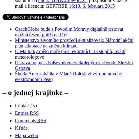
stiahnuť na
http://t.co/IWxfmw0DXl
, po spustení zadať e-
mail a licenciu: GEPFREE
16:10, 6. februára 2015
CzechGlobe bude s Povodím Moravy digitálně testovat
možná řešení potíží na Dyji
Ministerstvo životního prostředí aktualizovalo Národní akční
plán adaptace na změnu klimatu
U Mallorky mělo moře přes rekordních 33 stupňů, uvádí
meteorologové
Ostrava bojuje s bolševníkem velkolepým v obvodu Slezská
Ostrava
Škoda Auto zahájila v Mladé Boleslavi výrobu nového
elektromobilu Peaq
– o jednej krajinke –
Prihlásiť sa
Entries
RSS
Comments
RSS
Kľúče
Mapa webu