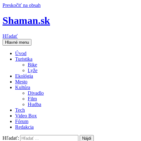
Preskočiť na obsah
Shaman.sk
Hľadať
Hlavné menu
Úvod
Turistika
Bike
Lyže
Ekológia
Mesto
Kultúra
Divadlo
Film
Hudba
Tech
Video Box
Fórum
Redakcia
Hľadať: