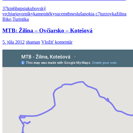
37km
6h
gps
jakubovský
vrch
jar
javorníky
kamenité
kysuce
mtb
nesluša
nokia c7
turzovka
žilina
Bike
,
Turistika
MTB: Žilina – Ovčiarsko – Kotešová
5. júla 2012
shaman
Vložiť komentár