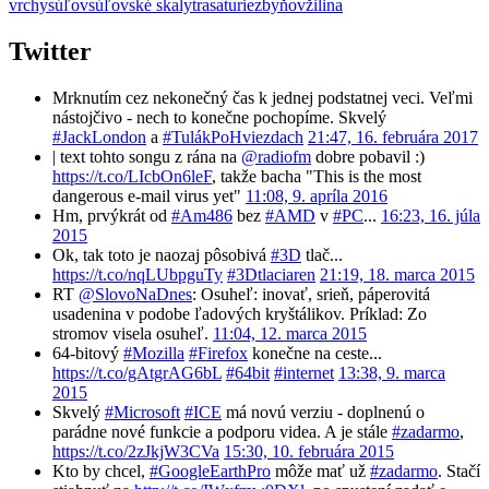
vrchy
súľov
súľovské skaly
trasa
turie
zbyňov
žilina
Twitter
Mrknutím cez nekonečný čas k jednej podstatnej veci. Veľmi
nástojčivo - nech to konečne pochopíme. Skvelý
#JackLondon
a
#TulákPoHviezdach
21:47, 16. februára 2017
| text tohto songu z rána na
@radiofm
dobre pobavil :)
https://t.co/LIcbOn6leF
, takže bacha "This is the most
dangerous e-mail virus yet"
11:08, 9. apríla 2016
Hm, prvýkrát od
#Am486
bez
#AMD
v
#PC
...
16:23, 16. júla
2015
Ok, tak toto je naozaj pôsobivá
#3D
tlač...
https://t.co/nqLUbpguTy
#3Dtlaciaren
21:19, 18. marca 2015
RT
@SlovoNaDnes
: Osuheľ: inovať, srieň, páperovitá
usadenina v podobe ľadových kryštálikov. Príklad: Zo
stromov visela osuheľ.
11:04, 12. marca 2015
64-bitový
#Mozilla
#Firefox
konečne na ceste...
https://t.co/gAtgrAG6bL
#64bit
#internet
13:38, 9. marca
2015
Skvelý
#Microsoft
#ICE
má novú verziu - doplnenú o
parádne nové funkcie a podporu videa. A je stále
#zadarmo
,
https://t.co/2zJkjW3CVa
15:30, 10. februára 2015
Kto by chcel,
#GoogleEarthPro
môže mať už
#zadarmo
. Stačí