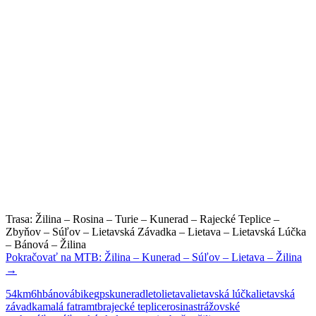
Trasa: Žilina – Rosina – Turie – Kunerad – Rajecké Teplice –
Zbyňov – Súľov – Lietavská Závadka – Lietava – Lietavská Lúčka
– Bánová – Žilina
Pokračovať na
MTB: Žilina – Kunerad – Súľov – Lietava – Žilina
→
54km
6h
bánová
bike
gps
kunerad
leto
lietava
lietavská lúčka
lietavská
závadka
malá fatra
mtb
rajecké teplice
rosina
strážovské