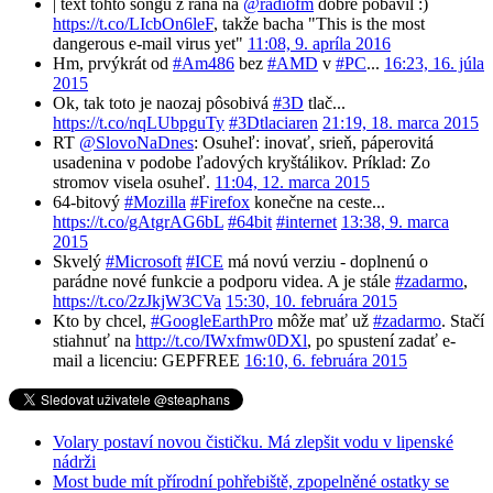
| text tohto songu z rána na
@radiofm
dobre pobavil :)
https://t.co/LIcbOn6leF
, takže bacha "This is the most
dangerous e-mail virus yet"
11:08, 9. apríla 2016
Hm, prvýkrát od
#Am486
bez
#AMD
v
#PC
...
16:23, 16. júla
2015
Ok, tak toto je naozaj pôsobivá
#3D
tlač...
https://t.co/nqLUbpguTy
#3Dtlaciaren
21:19, 18. marca 2015
RT
@SlovoNaDnes
: Osuheľ: inovať, srieň, páperovitá
usadenina v podobe ľadových kryštálikov. Príklad: Zo
stromov visela osuheľ.
11:04, 12. marca 2015
64-bitový
#Mozilla
#Firefox
konečne na ceste...
https://t.co/gAtgrAG6bL
#64bit
#internet
13:38, 9. marca
2015
Skvelý
#Microsoft
#ICE
má novú verziu - doplnenú o
parádne nové funkcie a podporu videa. A je stále
#zadarmo
,
https://t.co/2zJkjW3CVa
15:30, 10. februára 2015
Kto by chcel,
#GoogleEarthPro
môže mať už
#zadarmo
. Stačí
stiahnuť na
http://t.co/IWxfmw0DXl
, po spustení zadať e-
mail a licenciu: GEPFREE
16:10, 6. februára 2015
Volary postaví novou čističku. Má zlepšit vodu v lipenské
nádrži
Most bude mít přírodní pohřebiště, zpopelněné ostatky se