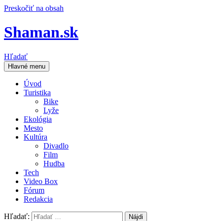
Preskočiť na obsah
Shaman.sk
Hľadať
Hlavné menu
Úvod
Turistika
Bike
Lyže
Ekológia
Mesto
Kultúra
Divadlo
Film
Hudba
Tech
Video Box
Fórum
Redakcia
Hľadať: