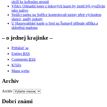
uloží ke kořenům stromů
Vědci: Odpadní toner z tiskových kazet by mohl být využíván
jako palivo
Strážci parku na Sněžce kontrolovali turisty před východem
slunce, padly pokuty
U Hauswaldské kaple u Srní na Šumavě přibude stříška a
skleněná madona
– o jednej krajinke –
Prihlásiť sa
Entries
RSS
Comments
RSS
Kľúče
Mapa webu
Archív
Archív
Dobrí známi