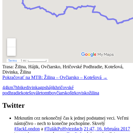
Trasa: Žilina, Hájik, Ovčiarsko, Hričovské Podhradie, Kotešová,
Divinka, Žilina
Pokračovať na
MTB: Žilina – Ovčiarsko – Kotešová
→
44km
7h
bike
divinka
gps
hájik
hričovské
podhradie
kotešová
leto
mtb
ovčiarsko
štrkovisko
žilina
Twitter
Mrknutím cez nekonečný čas k jednej podstatnej veci. Veľmi
nástojčivo - nech to konečne pochopíme. Skvelý
#JackLondon
a
#TulákPoHviezdach
21:47, 16. februára 2017