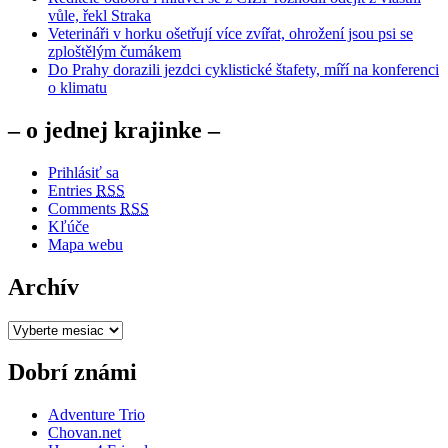
vůle, řekl Straka
Veterináři v horku ošetřují více zvířat, ohrožení jsou psi se
zploštělým čumákem
Do Prahy dorazili jezdci cyklistické štafety, míří na konferenci
o klimatu
– o jednej krajinke –
Prihlásiť sa
Entries
RSS
Comments
RSS
Kľúče
Mapa webu
Archív
Archív
Dobrí známi
Adventure Trio
Chovan.net