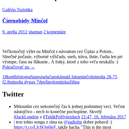
Galéria
,
Turistika
Čiernobiely Minčol
9. apríla 2012
shaman
2 komentáre
Veľkonočný výlet na Minčol s návratom cez Úplaz a Polom..
Slnečné počasie, výborné výhľady, sneh, tráva, lístie, ľudia len pri
výstupe, času na flákanie.. A fotky, ktoré z toho veľa neukážu :)
Čiernobiely
Pokračovať na
→
Minčol
18km
6h
fotografia
gps
jar
lučanská
malá fatra
minčol
minolta 28-75
f2.8
minolta dynax 7d
peši
polom
úplaz
žilina
Twitter
Mrknutím cez nekonečný čas k jednej podstatnej veci. Veľmi
nástojčivo - nech to konečne pochopíme. Skvelý
#JackLondon
a
#TulákPoHviezdach
21:47, 16. februára 2017
| text tohto songu z rána na
@radiofm
dobre pobavil :)
https://t.co/LIcbOn6leF
, takže bacha "This is the most