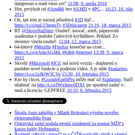
dangerous e-mail virus yet"
11:08, 9. apríla 2016
Hm, prvýkrát od
#Am486
bez
#AMD
v
#PC
...
16:23, 16. júla
2015
Ok, tak toto je naozaj pôsobivá
#3D
tlač...
https://t.co/nqLUbpguTy
#3Dtlaciaren
21:19, 18. marca 2015
RT
@SlovoNaDnes
: Osuheľ: inovať, srieň, páperovitá
usadenina v podobe ľadových kryštálikov. Príklad: Zo
stromov visela osuheľ.
11:04, 12. marca 2015
64-bitový
#Mozilla
#Firefox
konečne na ceste...
https://t.co/gAtgrAG6bL
#64bit
#internet
13:38, 9. marca
2015
Skvelý
#Microsoft
#ICE
má novú verziu - doplnenú o
parádne nové funkcie a podporu videa. A je stále
#zadarmo
,
https://t.co/2zJkjW3CVa
15:30, 10. februára 2015
Kto by chcel,
#GoogleEarthPro
môže mať už
#zadarmo
. Stačí
stiahnuť na
http://t.co/IWxfmw0DXl
, po spustení zadať e-
mail a licenciu: GEPFREE
16:10, 6. februára 2015
Škoda Auto zahájila v Mladé Boleslavi výrobu nového
elektromobilu Peaq
Ostravská radní podala trestní oznámení za postup MŽP v
kauze haldy Heřmanice
Ředitelé odborů i mluvčí se z ČIŽP rozhodli odejít z vlastní