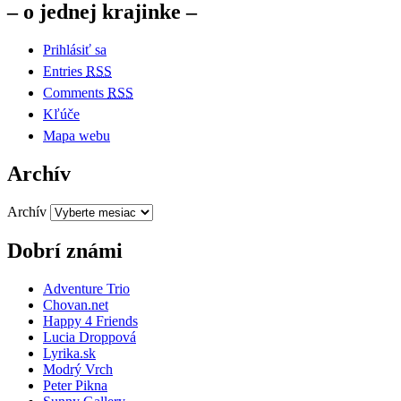
– o jednej krajinke –
Prihlásiť sa
Entries
RSS
Comments
RSS
Kľúče
Mapa webu
Archív
Archív
Dobrí známi
Adventure Trio
Chovan.net
Happy 4 Friends
Lucia Droppová
Lyrika.sk
Modrý Vrch
Peter Pikna