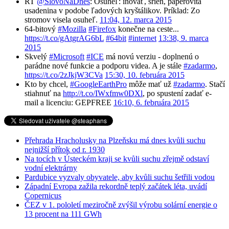
RT
@SlovoNaDnes
: Osuheľ: inovať, srieň, páperovitá
usadenina v podobe ľadových kryštálikov. Príklad: Zo
stromov visela osuheľ.
11:04, 12. marca 2015
64-bitový
#Mozilla
#Firefox
konečne na ceste...
https://t.co/gAtgrAG6bL
#64bit
#internet
13:38, 9. marca
2015
Skvelý
#Microsoft
#ICE
má novú verziu - doplnenú o
parádne nové funkcie a podporu videa. A je stále
#zadarmo
,
https://t.co/2zJkjW3CVa
15:30, 10. februára 2015
Kto by chcel,
#GoogleEarthPro
môže mať už
#zadarmo
. Stačí
stiahnuť na
http://t.co/IWxfmw0DXl
, po spustení zadať e-
mail a licenciu: GEPFREE
16:10, 6. februára 2015
Přehrada Hracholusky na Plzeňsku má dnes kvůli suchu
nejnižší přítok od r. 1930
Na tocích v Ústeckém kraji se kvůli suchu zřejmě odstaví
vodní elektrárny
Pardubice vyzvaly obyvatele, aby kvůli suchu šetřili vodou
Západní Evropa zažila rekordně teplý začátek léta, uvádí
Copernicus
ČEZ v 1. pololetí meziročně zvýšil výrobu solární energie o
13 procent na 111 GWh