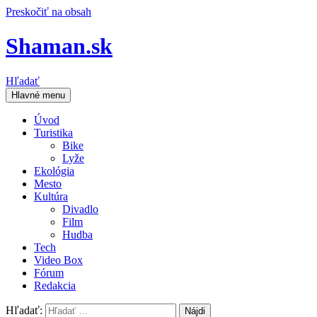
Preskočiť na obsah
Shaman.sk
Hľadať
Hlavné menu
Úvod
Turistika
Bike
Lyže
Ekológia
Mesto
Kultúra
Divadlo
Film
Hudba
Tech
Video Box
Fórum
Redakcia
Hľadať: