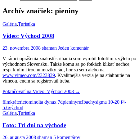
Archív značiek: pieniny
Galéria
,
Turistika
Video: Východ 2008
23. novembra 2008
shaman
Jeden komentár
V rámci oprášenia znalostí strihania som vyrobil fotofilm z výletu po
východnom Slovensku. Takže komu sa po fotkách klikať nechce,
resp. k ním i trochu muziky rád, hor sa sem alebo na
www.vimeo.com/2323839
. Kvalitnejšia verzia je na stiahnutie na
vimeou, enem sa registrovati treba.
Pokračovať na
Video: Východ 2008
→
film
kráter
leto
minolta dynax 7d
pieniny
ružbachy
sigma 10-20 f4-
5.6
východ
Galéria
,
Turistika
Foto: Tri dni na východe
26. augusta 2008
shaman
5 komentárov