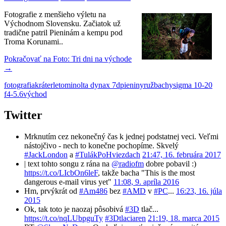
Fotografie z menšieho výletu na
Východnom Slovensku. Začiatok už
tradične patril Pieninám a kempu pod
Troma Korunami..
Pokračovať na
Foto: Tri dni na východe
→
fotografia
kráter
leto
minolta dynax 7d
pieniny
ružbachy
sigma 10-20
f4-5.6
východ
Twitter
Mrknutím cez nekonečný čas k jednej podstatnej veci. Veľmi
nástojčivo - nech to konečne pochopíme. Skvelý
#JackLondon
a
#TulákPoHviezdach
21:47, 16. februára 2017
| text tohto songu z rána na
@radiofm
dobre pobavil :)
https://t.co/LIcbOn6leF
, takže bacha "This is the most
dangerous e-mail virus yet"
11:08, 9. apríla 2016
Hm, prvýkrát od
#Am486
bez
#AMD
v
#PC
...
16:23, 16. júla
2015
Ok, tak toto je naozaj pôsobivá
#3D
tlač...
https://t.co/nqLUbpguTy
#3Dtlaciaren
21:19, 18. marca 2015