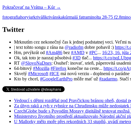
Pokračovať na
Vrátna – Kúr
→
fotografia
hory
jar
kriváň
krivánska
kúr
malá fatra
minolta 28-75 f2.8
mino
Twitter
Mrknutím cez nekonečný čas k jednej podstatnej veci. Veľmi n
| text tohto songu z rána na
@radiofm
dobre pobavil :)
https://
Hm, prvýkrát od
#Am486
bez
#AMD
v
#PC
...
16:23, 16. júla
Ok, tak toto je naozaj pôsobivá
#3D
tlač...
https://t.co/nqLUbp
RT
@SlovoNaDnes
: Osuheľ: inovať, srieň, páperovitá usaden
64-bitový
#Mozilla
#Firefox
konečne na ceste...
https://t.co/
Skvelý
#Microsoft
#ICE
má novú verziu - doplnenú o parádne n
Kto by chcel,
#GoogleEarthPro
môže mať už
#zadarmo
. Stačí
Vedoucí s dětmi rozdělal pod Pravčickou bránou oheň, dostal 
Za úhyn raků a ryb v rybníce na Chrudimsku může nedostatek 
CzechGlobe bude s Povodím Moravy digitálně testovat možná ře
Ministerstvo životního prostředí aktualizovalo Národní akční 
U Mallorky mělo moře přes rekordních 33 stupňů, uvádí meteo