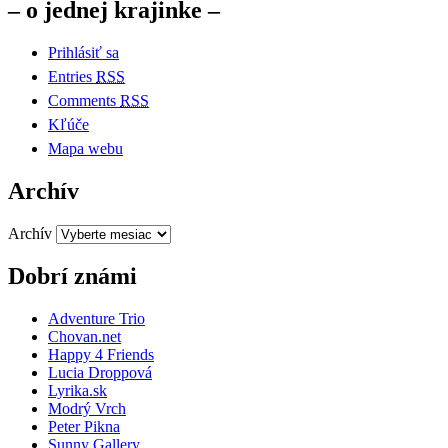
– o jednej krajinke –
Prihlásiť sa
Entries
RSS
Comments
RSS
Kľúče
Mapa webu
Archív
Archív
Dobrí známi
Adventure Trio
Chovan.net
Happy 4 Friends
Lucia Droppová
Lyrika.sk
Modrý Vrch
Peter Pikna
Sunny Gallery