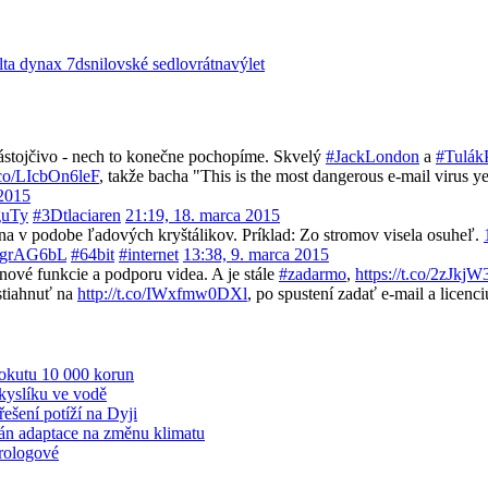
lta dynax 7d
snilovské sedlo
vrátna
výlet
ástojčivo - nech to konečne pochopíme. Skvelý
#JackLondon
a
#Tulák
t.co/LIcbOn6leF
, takže bacha "This is the most dangerous e-mail virus ye
 2015
guTy
#3Dtlaciaren
21:19, 18. marca 2015
ina v podobe ľadových kryštálikov. Príklad: Zo stromov visela osuheľ.
gAtgrAG6bL
#64bit
#internet
13:38, 9. marca 2015
ové funkcie a podporu videa. A je stále
#zadarmo
,
https://t.co/2zJkj
 stiahnuť na
http://t.co/IWxfmw0DXl
, po spustení zadať e-mail a lice
pokutu 10 000 korun
kyslíku ve vodě
šení potíží na Dyji
plán adaptace na změnu klimatu
rologové