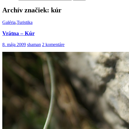
Archív značiek: kúr
Galéria
,
Turistika
Vrátna – Kúr
8. mája 2009
shaman
2 komentáre