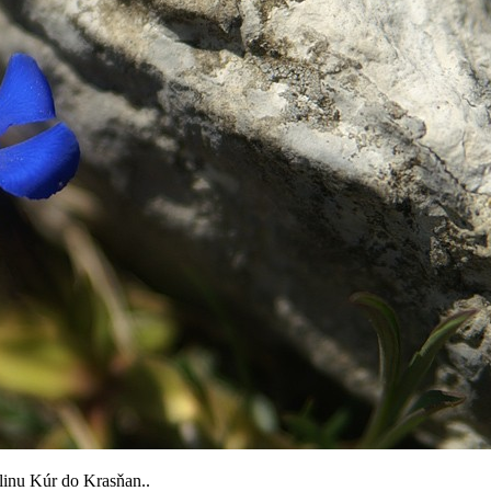
linu Kúr do Krasňan..