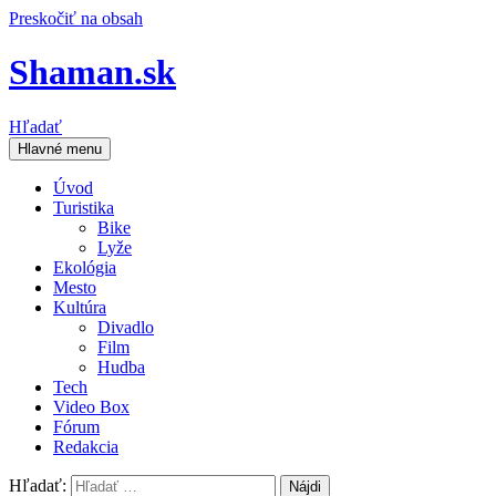
Preskočiť na obsah
Shaman.sk
Hľadať
Hlavné menu
Úvod
Turistika
Bike
Lyže
Ekológia
Mesto
Kultúra
Divadlo
Film
Hudba
Tech
Video Box
Fórum
Redakcia
Hľadať: