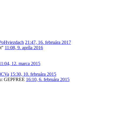
PoHviezdach
21:47, 16. februára 2017
t"
11:08, 9. apríla 2016
11:04, 12. marca 2015
W3CVa
15:30, 10. februára 2015
nciu: GEPFREE
16:10, 6. februára 2015