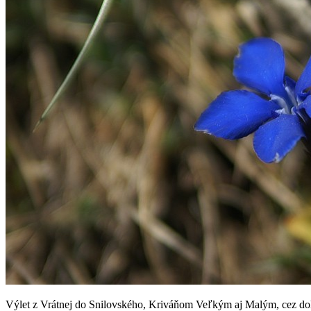
Výlet z Vrátnej do Snilovského, Kriváňom Veľkým aj Malým, cez do