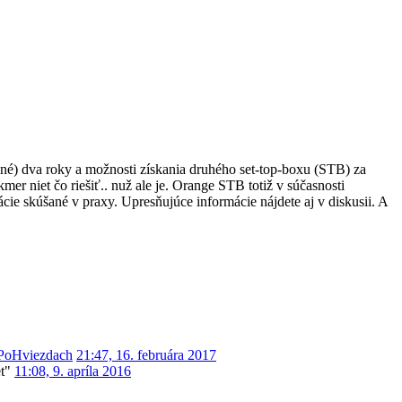
žné) dva roky a možnosti získania druhého set-top-boxu (STB) za
er niet čo riešiť.. nuž ale je. Orange STB totiž v súčasnosti
e skúšané v praxy. Upresňujúce informácie nájdete aj v diskusii. A
PoHviezdach
21:47, 16. februára 2017
t"
11:08, 9. apríla 2016