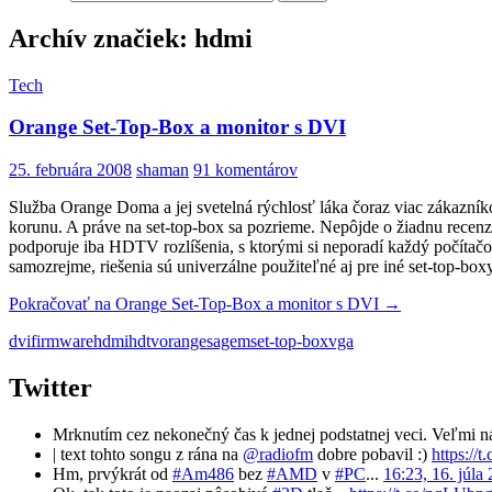
Archív značiek: hdmi
Tech
Orange Set-Top-Box a monitor s DVI
25. februára 2008
shaman
91 komentárov
Služba Orange Doma a jej svetelná rýchlosť láka čoraz viac zákazník
korunu. A práve na set-top-box sa pozrieme. Nepôjde o žiadnu recenzi
podporuje iba HDTV rozlíšenia, s ktorými si neporadí každý počítač
samozrejme, riešenia sú univerzálne použiteľné aj pre iné set-top-b
Pokračovať na
Orange Set-Top-Box a monitor s DVI
→
dvi
firmware
hdmi
hdtv
orange
sagem
set-top-box
vga
Twitter
Mrknutím cez nekonečný čas k jednej podstatnej veci. Veľmi n
| text tohto songu z rána na
@radiofm
dobre pobavil :)
https://
Hm, prvýkrát od
#Am486
bez
#AMD
v
#PC
...
16:23, 16. júla