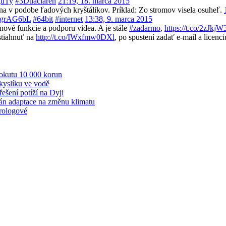
guTy
#3Dtlaciaren
21:19, 18. marca 2015
ina v podobe ľadových kryštálikov. Príklad: Zo stromov visela osuheľ.
gAtgrAG6bL
#64bit
#internet
13:38, 9. marca 2015
ové funkcie a podporu videa. A je stále
#zadarmo
,
https://t.co/2zJkj
 stiahnuť na
http://t.co/IWxfmw0DXl
, po spustení zadať e-mail a lice
pokutu 10 000 korun
kyslíku ve vodě
šení potíží na Dyji
plán adaptace na změnu klimatu
rologové