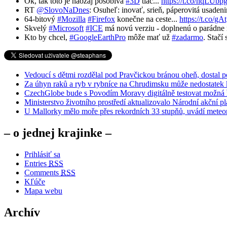
Ok, tak toto je naozaj pôsobivá
#3D
tlač...
https://t.co/nqLUbp
RT
@SlovoNaDnes
: Osuheľ: inovať, srieň, páperovitá usaden
64-bitový
#Mozilla
#Firefox
konečne na ceste...
https://t.co/
Skvelý
#Microsoft
#ICE
má novú verziu - doplnenú o parádne n
Kto by chcel,
#GoogleEarthPro
môže mať už
#zadarmo
. Stačí
Vedoucí s dětmi rozdělal pod Pravčickou bránou oheň, dostal 
Za úhyn raků a ryb v rybníce na Chrudimsku může nedostatek 
CzechGlobe bude s Povodím Moravy digitálně testovat možná ře
Ministerstvo životního prostředí aktualizovalo Národní akční 
U Mallorky mělo moře přes rekordních 33 stupňů, uvádí meteo
– o jednej krajinke –
Prihlásiť sa
Entries
RSS
Comments
RSS
Kľúče
Mapa webu
Archív