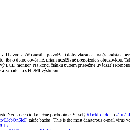
ov. Hlavne v súčasnosti – po znížení doby viazanosti na (v podstate be
u, iba o úplne obyčajné, priam nezáživné prepojenie s obrazovkou. Takm
ový LCD monitor. Na konci článku budem priebežne uvádzať i kombináci
oxy a zariadenia s HDMI výstupom.
ástojčivo - nech to konečne pochopíme. Skvelý
#JackLondon
a
#Tulák
t.co/LIcbOn6leF
, takže bacha "This is the most dangerous e-mail virus ye
 2015