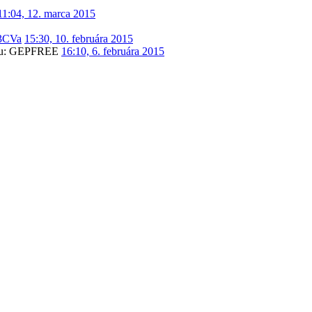
11:04, 12. marca 2015
W3CVa
15:30, 10. februára 2015
nciu: GEPFREE
16:10, 6. februára 2015