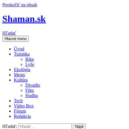
Preskočiť na obsah
Shaman.sk
Hľadať
Hlavné menu
Úvod
Turistika
Bike
Lyže
Ekológia
Mesto
Kultúra
Divadlo
Film
Hudba
Tech
Video Box
Fórum
Redakcia
Hľadať: