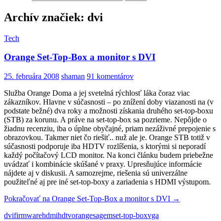
Archív značiek: dvi
Tech
Orange Set-Top-Box a monitor s DVI
25. februára 2008
shaman
91 komentárov
Služba Orange Doma a jej svetelná rýchlosť láka čoraz viac
zákazníkov. Hlavne v súčasnosti – po znížení doby viazanosti na (v
podstate bežné) dva roky a možnosti získania druhého set-top-boxu
(STB) za korunu. A práve na set-top-box sa pozrieme. Nepôjde o
žiadnu recenziu, iba o úplne obyčajné, priam nezáživné prepojenie s
obrazovkou. Takmer niet čo riešiť.. nuž ale je. Orange STB totiž v
súčasnosti podporuje iba HDTV rozlíšenia, s ktorými si neporadí
každý počítačový LCD monitor. Na konci článku budem priebežne
uvádzať i kombinácie skúšané v praxy. Upresňujúce informácie
nájdete aj v diskusii. A samozrejme, riešenia sú univerzálne
použiteľné aj pre iné set-top-boxy a zariadenia s HDMI výstupom.
Pokračovať na
Orange Set-Top-Box a monitor s DVI
→
dvi
firmware
hdmi
hdtv
orange
sagem
set-top-box
vga