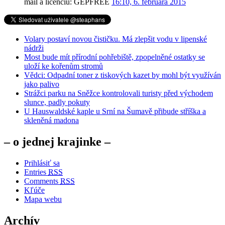
mail a licenciu: GEPFREE
16:10, 6. februára 2015
Volary postaví novou čističku. Má zlepšit vodu v lipenské
nádrži
Most bude mít přírodní pohřebiště, zpopelněné ostatky se
uloží ke kořenům stromů
Vědci: Odpadní toner z tiskových kazet by mohl být využíván
jako palivo
Strážci parku na Sněžce kontrolovali turisty před východem
slunce, padly pokuty
U Hauswaldské kaple u Srní na Šumavě přibude stříška a
skleněná madona
– o jednej krajinke –
Prihlásiť sa
Entries
RSS
Comments
RSS
Kľúče
Mapa webu
Archív