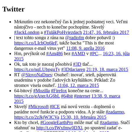
Twitter
Mrknutím cez nekonečný čas k jednej podstatnej veci. Veľmi
nástojčivo - nech to konečne pochopíme. Skvelý
#JackLondon
a
#TulákPoHviezdach
21:47, 16. februára 2017
| text tohto songu z rána na
@radiofm
dobre pobavil :)
https://t.co/LIcbOn6leF
, takže bacha "This is the most
dangerous e-mail virus yet"
11:08, 9. apríla 2016
Hm, prvýkrát od
#Am486
bez
#AMD
v
#PC
...
16:23, 16. júla
2015
Ok, tak toto je naozaj pôsobivá
#3D
tlač...
https://t.co/nqLUbpguTy
#3Dtlaciaren
21:19, 18. marca 2015
RT
@SlovoNaDnes
: Osuheľ: inovať, srieň, páperovitá
usadenina v podobe ľadových kryštálikov. Príklad: Zo
stromov visela osuheľ.
11:04, 12. marca 2015
64-bitový
#Mozilla
#Firefox
konečne na ceste...
https://t.co/gAtgrAG6bL
#64bit
#internet
13:38, 9. marca
2015
Skvelý
#Microsoft
#ICE
má novú verziu - doplnenú o
parádne nové funkcie a podporu videa. A je stále
#zadarmo
,
https://t.co/2zJkjW3CVa
15:30, 10. februára 2015
Kto by chcel,
#GoogleEarthPro
môže mať už
#zadarmo
. Stačí
stiahnuť na
http://t.co/IWxfmw0DXl
, po spustení zadať e-