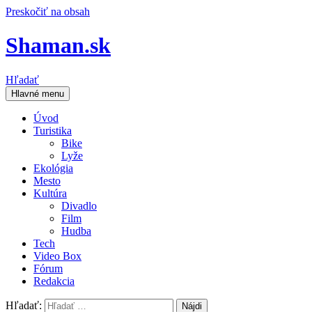
Preskočiť na obsah
Shaman.sk
Hľadať
Hlavné menu
Úvod
Turistika
Bike
Lyže
Ekológia
Mesto
Kultúra
Divadlo
Film
Hudba
Tech
Video Box
Fórum
Redakcia
Hľadať: