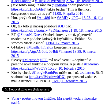
#JackLondon
a
#TulákPoHviezdach
21:47, 16. februára 2017
| text tohto songu z rána na
@radiofm
dobre pobavil :)
https://t.co/LIcbOn6leF
, takže bacha "This is the most
dangerous e-mail virus yet"
11:08, 9. apríla 2016
Hm, prvýkrát od
#Am486
bez
#AMD
v
#PC
...
16:23, 16. júla
2015
Ok, tak toto je naozaj pôsobivá
#3D
tlač...
https://t.co/nqLUbpguTy
#3Dtlaciaren
21:19, 18. marca 2015
RT
@SlovoNaDnes
: Osuheľ: inovať, srieň, páperovitá
usadenina v podobe ľadových kryštálikov. Príklad: Zo
stromov visela osuheľ.
11:04, 12. marca 2015
64-bitový
#Mozilla
#Firefox
konečne na ceste...
https://t.co/gAtgrAG6bL
#64bit
#internet
13:38, 9. marca
2015
Skvelý
#Microsoft
#ICE
má novú verziu - doplnenú o
parádne nové funkcie a podporu videa. A je stále
#zadarmo
,
https://t.co/2zJkjW3CVa
15:30, 10. februára 2015
Kto by chcel,
#GoogleEarthPro
môže mať už
#zadarmo
. Stačí
stiahnuť na
http://t.co/IWxfmw0DXl
, po spustení zadať e-
mail a licenciu: GEPFREE
16:10, 6. februára 2015
Volary postaví novou čističku. Má zlepšit vodu v lipenské
nádrži