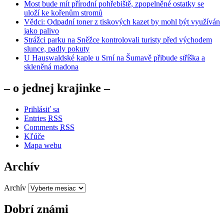
Most bude mít přírodní pohřebiště, zpopelněné ostatky se
uloží ke kořenům stromů
Vědci: Odpadní toner z tiskových kazet by mohl být využíván
jako palivo
Strážci parku na Sněžce kontrolovali turisty před východem
slunce, padly pokuty
U Hauswaldské kaple u Srní na Šumavě přibude stříška a
skleněná madona
– o jednej krajinke –
Prihlásiť sa
Entries
RSS
Comments
RSS
Kľúče
Mapa webu
Archív
Archív
Dobrí známi