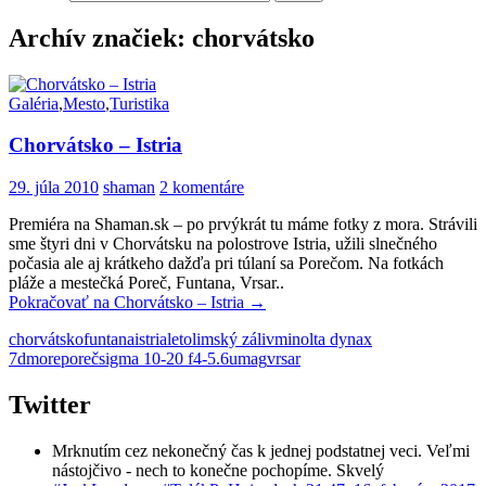
Archív značiek: chorvátsko
Galéria
,
Mesto
,
Turistika
Chorvátsko – Istria
29. júla 2010
shaman
2 komentáre
Premiéra na Shaman.sk – po prvýkrát tu máme fotky z mora. Strávili
sme štyri dni v Chorvátsku na polostrove Istria, užili slnečného
počasia ale aj krátkeho dažďa pri túlaní sa Porečom. Na fotkách
pláže a mestečká Poreč, Funtana, Vrsar..
Pokračovať na
Chorvátsko – Istria
→
chorvátsko
funtana
istria
leto
limský záliv
minolta dynax
7d
more
poreč
sigma 10-20 f4-5.6
umag
vrsar
Twitter
Mrknutím cez nekonečný čas k jednej podstatnej veci. Veľmi
nástojčivo - nech to konečne pochopíme. Skvelý