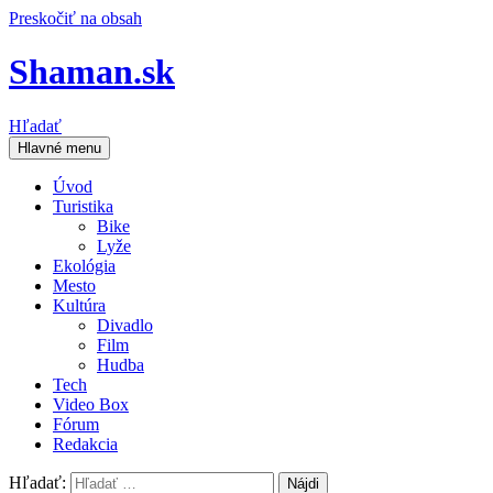
Preskočiť na obsah
Shaman.sk
Hľadať
Hlavné menu
Úvod
Turistika
Bike
Lyže
Ekológia
Mesto
Kultúra
Divadlo
Film
Hudba
Tech
Video Box
Fórum
Redakcia
Hľadať: