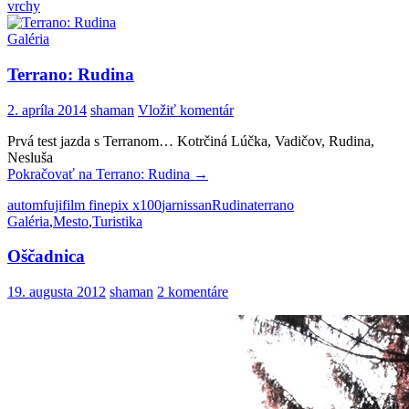
vrchy
Galéria
Terrano: Rudina
2. apríla 2014
shaman
Vložiť komentár
Prvá test jazda s Terranom… Kotrčiná Lúčka, Vadičov, Rudina,
Nesluša
Pokračovať na
Terrano: Rudina
→
autom
fujifilm finepix x100
jar
nissan
Rudina
terrano
Galéria
,
Mesto
,
Turistika
Oščadnica
19. augusta 2012
shaman
2 komentáre