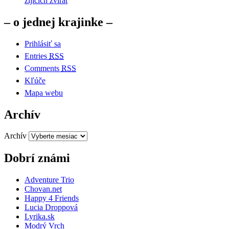
žijících zvířat
– o jednej krajinke –
Prihlásiť sa
Entries
RSS
Comments
RSS
Kľúče
Mapa webu
Archív
Archív
Dobrí známi
Adventure Trio
Chovan.net
Happy 4 Friends
Lucia Droppová
Lyrika.sk
Modrý Vrch