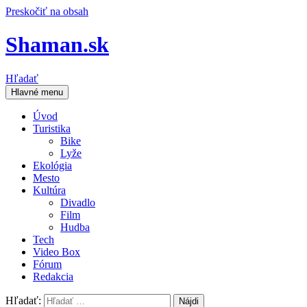
Preskočiť na obsah
Shaman.sk
Hľadať
Hlavné menu
Úvod
Turistika
Bike
Lyže
Ekológia
Mesto
Kultúra
Divadlo
Film
Hudba
Tech
Video Box
Fórum
Redakcia
Hľadať: