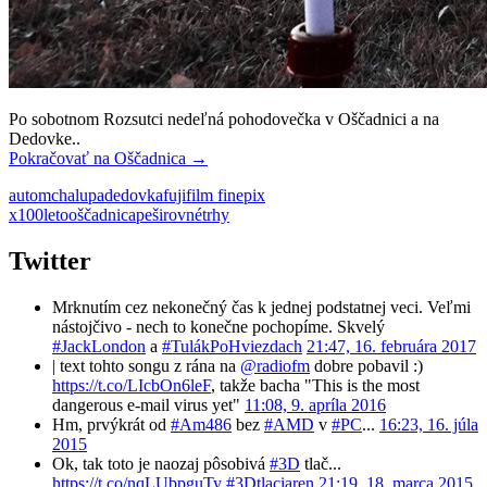
Po sobotnom Rozsutci nedeľná pohodovečka v Oščadnici a na
Dedovke..
Pokračovať na
Oščadnica
→
autom
chalupa
dedovka
fujifilm finepix
x100
leto
oščadnica
peši
rovné
trhy
Twitter
Mrknutím cez nekonečný čas k jednej podstatnej veci. Veľmi
nástojčivo - nech to konečne pochopíme. Skvelý
#JackLondon
a
#TulákPoHviezdach
21:47, 16. februára 2017
| text tohto songu z rána na
@radiofm
dobre pobavil :)
https://t.co/LIcbOn6leF
, takže bacha "This is the most
dangerous e-mail virus yet"
11:08, 9. apríla 2016
Hm, prvýkrát od
#Am486
bez
#AMD
v
#PC
...
16:23, 16. júla
2015
Ok, tak toto je naozaj pôsobivá
#3D
tlač...
https://t.co/nqLUbpguTy
#3Dtlaciaren
21:19, 18. marca 2015