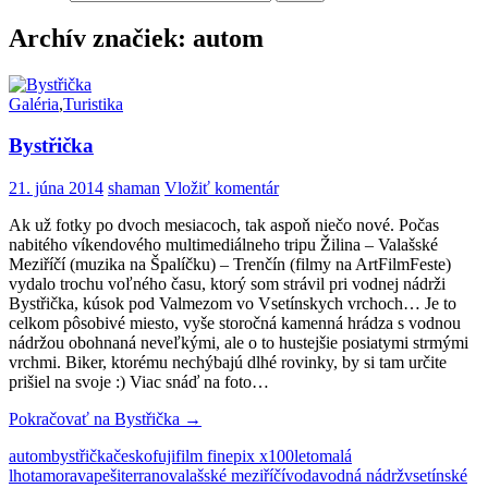
Archív značiek: autom
Galéria
,
Turistika
Bystřička
21. júna 2014
shaman
Vložiť komentár
Ak už fotky po dvoch mesiacoch, tak aspoň niečo nové. Počas
nabitého víkendového multimediálneho tripu Žilina – Valašské
Meziříčí (muzika na Špalíčku) – Trenčín (filmy na ArtFilmFeste)
vydalo trochu voľného času, ktorý som strávil pri vodnej nádrži
Bystřička, kúsok pod Valmezom vo Vsetínskych vrchoch… Je to
celkom pôsobivé miesto, vyše storočná kamenná hrádza s vodnou
nádržou obohnaná neveľkými, ale o to hustejšie posiatymi strmými
vrchmi. Biker, ktorému nechýbajú dlhé rovinky, by si tam určite
prišiel na svoje :) Viac snáď na foto…
Pokračovať na
Bystřička
→
autom
bystřička
česko
fujifilm finepix x100
leto
malá
lhota
morava
peši
terrano
valašské meziříčí
voda
vodná nádrž
vsetínské