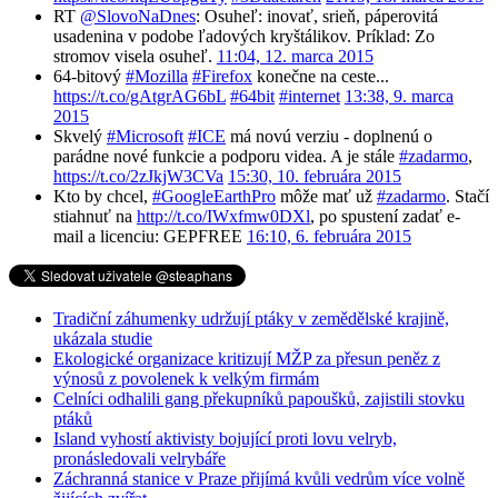
RT
@SlovoNaDnes
: Osuheľ: inovať, srieň, páperovitá
usadenina v podobe ľadových kryštálikov. Príklad: Zo
stromov visela osuheľ.
11:04, 12. marca 2015
64-bitový
#Mozilla
#Firefox
konečne na ceste...
https://t.co/gAtgrAG6bL
#64bit
#internet
13:38, 9. marca
2015
Skvelý
#Microsoft
#ICE
má novú verziu - doplnenú o
parádne nové funkcie a podporu videa. A je stále
#zadarmo
,
https://t.co/2zJkjW3CVa
15:30, 10. februára 2015
Kto by chcel,
#GoogleEarthPro
môže mať už
#zadarmo
. Stačí
stiahnuť na
http://t.co/IWxfmw0DXl
, po spustení zadať e-
mail a licenciu: GEPFREE
16:10, 6. februára 2015
Tradiční záhumenky udržují ptáky v zemědělské krajině,
ukázala studie
Ekologické organizace kritizují MŽP za přesun peněz z
výnosů z povolenek k velkým firmám
Celníci odhalili gang překupníků papoušků, zajistili stovku
ptáků
Island vyhostí aktivisty bojující proti lovu velryb,
pronásledovali velrybáře
Záchranná stanice v Praze přijímá kvůli vedrům více volně