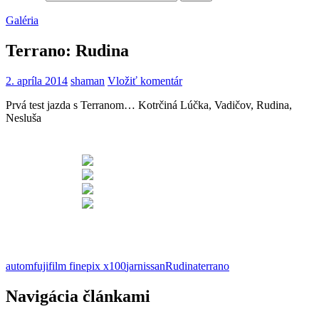
Galéria
Terrano: Rudina
2. apríla 2014
shaman
Vložiť komentár
Prvá test jazda s Terranom… Kotrčiná Lúčka, Vadičov, Rudina,
Nesluša
autom
fujifilm finepix x100
jar
nissan
Rudina
terrano
Navigácia článkami