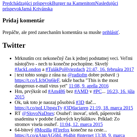
Predchádzajúci príspevok
Burger na Kamenitom
Nasledujúci
príspevok
Jarná Krivánska
Pridaj komentár
Prepáčte, ale pred zanechaním komentára sa musíte
prihlásiť
.
Twitter
Mrknutím cez nekonečný čas k jednej podstatnej veci. Veľmi
nástojčivo - nech to konečne pochopíme. Skvelý
#JackLondon
a
#TulákPoHviezdach
21:47, 16. februára 2017
| text tohto songu z rána na
@radiofm
dobre pobavil :)
https://t.co/LIcbOn6leF
, takže bacha "This is the most
dangerous e-mail virus yet"
11:08, 9. apríla 2016
Hm, prvýkrát od
#Am486
bez
#AMD
v
#PC
...
16:23, 16. júla
2015
Ok, tak toto je naozaj pôsobivá
#3D
tlač...
https://t.co/nqLUbpguTy
#3Dtlaciaren
21:19, 18. marca 2015
RT
@SlovoNaDnes
: Osuheľ: inovať, srieň, páperovitá
usadenina v podobe ľadových kryštálikov. Príklad: Zo
stromov visela osuheľ.
11:04, 12. marca 2015
64-bitový
#Mozilla
#Firefox
konečne na ceste...
https://t.co/gAtgrAG6bL
#64bit
#internet
13:38, 9. marca