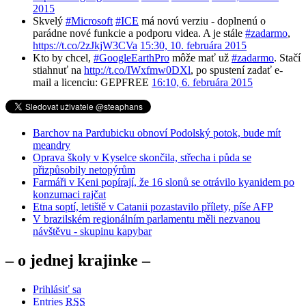
2015
Skvelý
#Microsoft
#ICE
má novú verziu - doplnenú o
parádne nové funkcie a podporu videa. A je stále
#zadarmo
,
https://t.co/2zJkjW3CVa
15:30, 10. februára 2015
Kto by chcel,
#GoogleEarthPro
môže mať už
#zadarmo
. Stačí
stiahnuť na
http://t.co/IWxfmw0DXl
, po spustení zadať e-
mail a licenciu: GEPFREE
16:10, 6. februára 2015
Barchov na Pardubicku obnoví Podolský potok, bude mít
meandry
Oprava školy v Kyselce skončila, střecha i půda se
přizpůsobily netopýrům
Farmáři v Keni popírají, že 16 slonů se otrávilo kyanidem po
konzumaci rajčat
Etna soptí, letiště v Catanii pozastavilo přílety, píše AFP
V brazilském regionálním parlamentu měli nezvanou
návštěvu - skupinu kapybar
– o jednej krajinke –
Prihlásiť sa
Entries
RSS