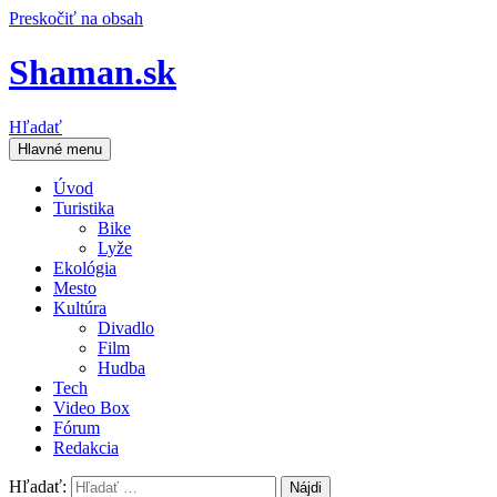
Preskočiť na obsah
Shaman.sk
Hľadať
Hlavné menu
Úvod
Turistika
Bike
Lyže
Ekológia
Mesto
Kultúra
Divadlo
Film
Hudba
Tech
Video Box
Fórum
Redakcia
Hľadať: