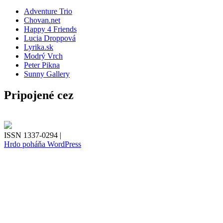
Adventure Trio
Chovan.net
Happy 4 Friends
Lucia Droppová
Lyrika.sk
Modrý Vrch
Peter Pikna
Sunny Gallery
Pripojené cez
ISSN 1337-0294 |
Hrdo poháňa WordPress