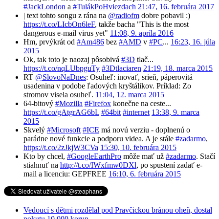
#JackLondon
a
#TulákPoHviezdach
21:47, 16. februára 2017
| text tohto songu z rána na
@radiofm
dobre pobavil :)
https://t.co/LIcbOn6leF
, takže bacha "This is the most
dangerous e-mail virus yet"
11:08, 9. apríla 2016
Hm, prvýkrát od
#Am486
bez
#AMD
v
#PC
...
16:23, 16. júla
2015
Ok, tak toto je naozaj pôsobivá
#3D
tlač...
https://t.co/nqLUbpguTy
#3Dtlaciaren
21:19, 18. marca 2015
RT
@SlovoNaDnes
: Osuheľ: inovať, srieň, páperovitá
usadenina v podobe ľadových kryštálikov. Príklad: Zo
stromov visela osuheľ.
11:04, 12. marca 2015
64-bitový
#Mozilla
#Firefox
konečne na ceste...
https://t.co/gAtgrAG6bL
#64bit
#internet
13:38, 9. marca
2015
Skvelý
#Microsoft
#ICE
má novú verziu - doplnenú o
parádne nové funkcie a podporu videa. A je stále
#zadarmo
,
https://t.co/2zJkjW3CVa
15:30, 10. februára 2015
Kto by chcel,
#GoogleEarthPro
môže mať už
#zadarmo
. Stačí
stiahnuť na
http://t.co/IWxfmw0DXl
, po spustení zadať e-
mail a licenciu: GEPFREE
16:10, 6. februára 2015
Vedoucí s dětmi rozdělal pod Pravčickou bránou oheň, dostal
pokutu 10 000 korun