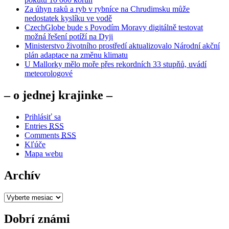
Za úhyn raků a ryb v rybníce na Chrudimsku může
nedostatek kyslíku ve vodě
CzechGlobe bude s Povodím Moravy digitálně testovat
možná řešení potíží na Dyji
Ministerstvo životního prostředí aktualizovalo Národní akční
plán adaptace na změnu klimatu
U Mallorky mělo moře přes rekordních 33 stupňů, uvádí
meteorologové
– o jednej krajinke –
Prihlásiť sa
Entries
RSS
Comments
RSS
Kľúče
Mapa webu
Archív
Archív
Dobrí známi