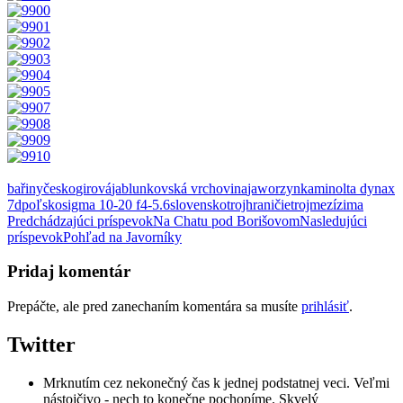
bařiny
česko
girová
jablunkovská vrchovina
jaworzynka
minolta dynax
7d
poľsko
sigma 10-20 f4-5.6
slovensko
trojhraničie
trojmezí
zima
Navigácia
Predchádzajúci príspevok
Na Chatu pod Borišovom
Nasledujúci
príspevok
Pohľad na Javorníky
článkami
Pridaj komentár
Prepáčte, ale pred zanechaním komentára sa musíte
prihlásiť
.
Twitter
Mrknutím cez nekonečný čas k jednej podstatnej veci. Veľmi
nástojčivo - nech to konečne pochopíme. Skvelý