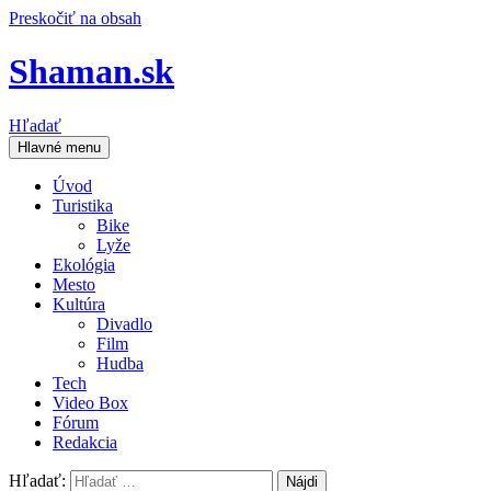
Preskočiť na obsah
Shaman.sk
Hľadať
Hlavné menu
Úvod
Turistika
Bike
Lyže
Ekológia
Mesto
Kultúra
Divadlo
Film
Hudba
Tech
Video Box
Fórum
Redakcia
Hľadať: