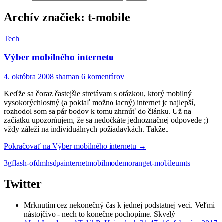
Archív značiek: t-mobile
Tech
Výber mobilného internetu
4. októbra 2008
shaman
6 komentárov
Keďže sa čoraz častejšie stretávam s otázkou, ktorý mobilný
vysokorýchlostný (a pokiaľ možno lacný) internet je najlepší,
rozhodol som sa pár bodov k tomu zhrnúť do článku. Už na
začiatku upozorňujem, že sa nedočkáte jednoznačnej odpovede ;) –
vždy záleží na individuálnych požiadavkách. Takže..
Pokračovať na
Výber mobilného internetu
→
3g
flash-ofdm
hsdpa
internet
mobil
modem
orange
t-mobile
umts
Twitter
Mrknutím cez nekonečný čas k jednej podstatnej veci. Veľmi
nástojčivo - nech to konečne pochopíme. Skvelý