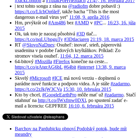
#JackLondon
a
#TulákPoHviezdach
21:47, 16. februára 2017
| text tohto songu z rána na
@radiofm
dobre pobavil :)
https://t.co/LIcbOn6leF
, takže bacha "This is the most
dangerous e-mail virus yet"
11:08, 9. apríla 2016
Hm, prvýkrát od
#Am486
bez
#AMD
v
#PC
...
16:23, 16. júla
2015
Ok, tak toto je naozaj pôsobivá
#3D
tlač...
https://t.co/nqLUbpguTy
#3Dtlaciaren
21:19, 18. marca 2015
RT
@SlovoNaDnes
: Osuheľ: inovať, srieň, páperovitá
usadenina v podobe ľadových kryštálikov. Príklad: Zo
stromov visela osuheľ.
11:04, 12. marca 2015
64-bitový
#Mozilla
#Firefox
konečne na ceste...
https://t.co/gAtgrAG6bL
#64bit
#internet
13:38, 9. marca
2015
Skvelý
#Microsoft
#ICE
má novú verziu - doplnenú o
parádne nové funkcie a podporu videa. A je stále
#zadarmo
,
https://t.co/2zJkjW3CVa
15:30, 10. februára 2015
Kto by chcel,
#GoogleEarthPro
môže mať už
#zadarmo
. Stačí
stiahnuť na
http://t.co/IWxfmw0DXl
, po spustení zadať e-
mail a licenciu: GEPFREE
16:10, 6. februára 2015
Barchov na Pardubicku obnoví Podolský potok, bude mít
meandry