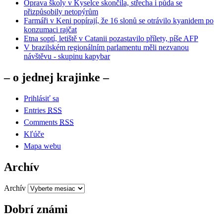
Oprava školy v Kyselce skončila, střecha i půda se
přizpůsobily netopýrům
Farmáři v Keni popírají, že 16 slonů se otrávilo kyanidem po
konzumaci rajčat
Etna soptí, letiště v Catanii pozastavilo přílety, píše AFP
V brazilském regionálním parlamentu měli nezvanou
návštěvu - skupinu kapybar
– o jednej krajinke –
Prihlásiť sa
Entries
RSS
Comments
RSS
Kľúče
Mapa webu
Archív
Archív
Dobrí známi