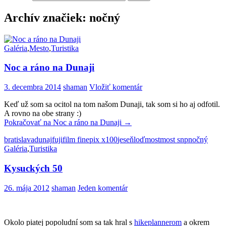
Archív značiek: nočný
Galéria
,
Mesto
,
Turistika
Noc a ráno na Dunaji
3. decembra 2014
shaman
Vložiť komentár
Keď už som sa ocitol na tom našom Dunaji, tak som si ho aj odfotil.
A rovno na obe strany :)
Pokračovať na
Noc a ráno na Dunaji
→
bratislava
dunaj
fujifilm finepix x100
jeseň
loď
most
most snp
nočný
Galéria
,
Turistika
Kysuckých 50
26. mája 2012
shaman
Jeden komentár
Okolo piatej popoludní som sa tak hral s
hikeplannerom
a okrem