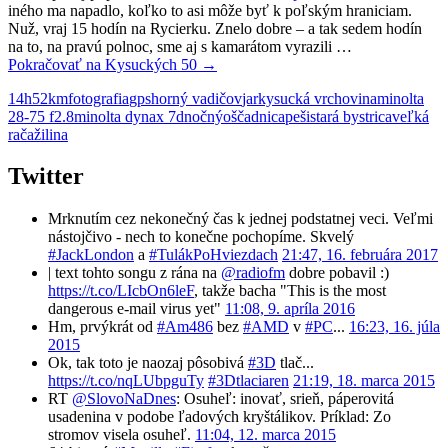
iného ma napadlo, koľko to asi môže byť k poľským hraniciam.
Nuž, vraj 15 hodín na Rycierku. Znelo dobre – a tak sedem hodín
na to, na pravú polnoc, sme aj s kamarátom vyrazili …
Pokračovať na
Kysuckých 50
→
14h
52km
fotografia
gps
horný vadičov
jar
kysucká vrchovina
minolta
28-75 f2.8
minolta dynax 7d
nočný
oščadnica
peši
stará bystrica
veľká
rača
žilina
Twitter
Mrknutím cez nekonečný čas k jednej podstatnej veci. Veľmi
nástojčivo - nech to konečne pochopíme. Skvelý
#JackLondon
a
#TulákPoHviezdach
21:47, 16. februára 2017
| text tohto songu z rána na
@radiofm
dobre pobavil :)
https://t.co/LIcbOn6leF
, takže bacha "This is the most
dangerous e-mail virus yet"
11:08, 9. apríla 2016
Hm, prvýkrát od
#Am486
bez
#AMD
v
#PC
...
16:23, 16. júla
2015
Ok, tak toto je naozaj pôsobivá
#3D
tlač...
https://t.co/nqLUbpguTy
#3Dtlaciaren
21:19, 18. marca 2015
RT
@SlovoNaDnes
: Osuheľ: inovať, srieň, páperovitá
usadenina v podobe ľadových kryštálikov. Príklad: Zo
stromov visela osuheľ.
11:04, 12. marca 2015