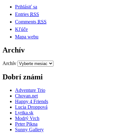
Prihlásiť sa
Entries
RSS
Comments
RSS
Kľúče
Mapa webu
Archív
Archív
Dobrí známi
Adventure Trio
Chovan.net
Happy 4 Friends
Lucia Droppová
Lyrika.sk
Modrý Vrch
Peter Pikna
Sunny Gallery