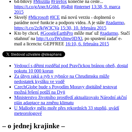
64-bitový
#Mozilla
#Firefox
konečne na ceste...
https://t.co/gAtgrAG6bL
#64bit
#internet
13:38, 9. marca
2015
Skvelý
#Microsoft
#ICE
má novú verziu - doplnenú o
parádne nové funkcie a podporu videa. A je stále
#zadarmo
,
https://t.co/2zJkjW3CVa
15:30, 10. februára 2015
Kto by chcel,
#GoogleEarthPro
môže mať už
#zadarmo
. Stačí
stiahnuť na
http://t.co/IWxfmw0DXl
, po spustení zadať e-
mail a licenciu: GEPFREE
16:10, 6. februára 2015
Vedoucí s dětmi rozdělal pod Pravčickou bránou oheň, dostal
pokutu 10 000 korun
Za úhyn raků a ryb v rybníce na Chrudimsku může
nedostatek kyslíku ve vodě
CzechGlobe bude s Povodím Moravy digitálně testovat
možná řešení potíží na Dyji
Ministerstvo životního prostředí aktualizovalo Národní akční
plán adaptace na změnu klimatu
U Mallorky mělo moře přes rekordních 33 stupňů, uvádí
meteorologové
– o jednej krajinke –