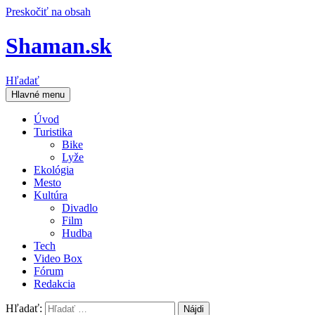
Preskočiť na obsah
Shaman.sk
Hľadať
Hlavné menu
Úvod
Turistika
Bike
Lyže
Ekológia
Mesto
Kultúra
Divadlo
Film
Hudba
Tech
Video Box
Fórum
Redakcia
Hľadať: