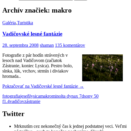
Archív značiek: makro
Galéria
,
Turistika
Vadičovské lesné fantázie
28. septembra 2008
shaman
135 komentárov
Fotografie z pár hodín strávených v
lesoch nad Vadičovom (začiatok
Zástranie, koniec Lysica). Pestro bolo,
slnka, lúk, vrchov, strmín i diviakov
hromada..
Pokračovať na
Vadičovské lesné fantázie
→
fotografia
jeseň
lysica
makro
minolta dynax 7d
sony 50
f1.4
vadičov
zástranie
Twitter
Mrknutím cez nekonečný čas k jednej podstatnej veci. Veľmi