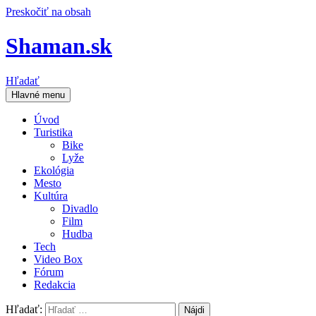
Preskočiť na obsah
Shaman.sk
Hľadať
Hlavné menu
Úvod
Turistika
Bike
Lyže
Ekológia
Mesto
Kultúra
Divadlo
Film
Hudba
Tech
Video Box
Fórum
Redakcia
Hľadať: