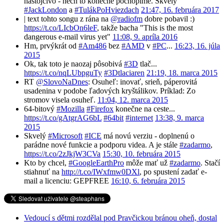
nástojčivo - nech to konečne pochopíme. Skvelý
#JackLondon
a
#TulákPoHviezdach
21:47, 16. februára 2017
| text tohto songu z rána na
@radiofm
dobre pobavil :)
https://t.co/LIcbOn6leF
, takže bacha "This is the most
dangerous e-mail virus yet"
11:08, 9. apríla 2016
Hm, prvýkrát od
#Am486
bez
#AMD
v
#PC
...
16:23, 16. júla
2015
Ok, tak toto je naozaj pôsobivá
#3D
tlač...
https://t.co/nqLUbpguTy
#3Dtlaciaren
21:19, 18. marca 2015
RT
@SlovoNaDnes
: Osuheľ: inovať, srieň, páperovitá
usadenina v podobe ľadových kryštálikov. Príklad: Zo
stromov visela osuheľ.
11:04, 12. marca 2015
64-bitový
#Mozilla
#Firefox
konečne na ceste...
https://t.co/gAtgrAG6bL
#64bit
#internet
13:38, 9. marca
2015
Skvelý
#Microsoft
#ICE
má novú verziu - doplnenú o
parádne nové funkcie a podporu videa. A je stále
#zadarmo
,
https://t.co/2zJkjW3CVa
15:30, 10. februára 2015
Kto by chcel,
#GoogleEarthPro
môže mať už
#zadarmo
. Stačí
stiahnuť na
http://t.co/IWxfmw0DXl
, po spustení zadať e-
mail a licenciu: GEPFREE
16:10, 6. februára 2015
Vedoucí s dětmi rozdělal pod Pravčickou bránou oheň, dostal