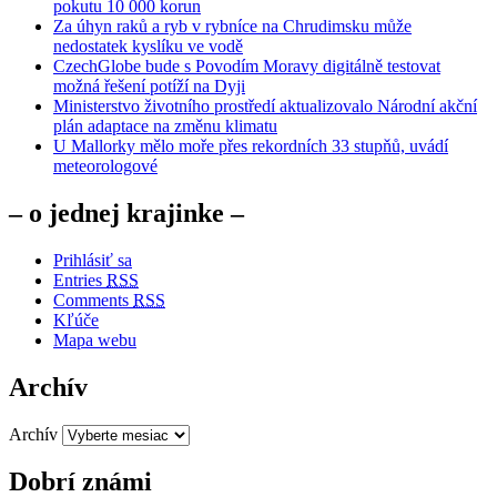
pokutu 10 000 korun
Za úhyn raků a ryb v rybníce na Chrudimsku může
nedostatek kyslíku ve vodě
CzechGlobe bude s Povodím Moravy digitálně testovat
možná řešení potíží na Dyji
Ministerstvo životního prostředí aktualizovalo Národní akční
plán adaptace na změnu klimatu
U Mallorky mělo moře přes rekordních 33 stupňů, uvádí
meteorologové
– o jednej krajinke –
Prihlásiť sa
Entries
RSS
Comments
RSS
Kľúče
Mapa webu
Archív
Archív
Dobrí známi