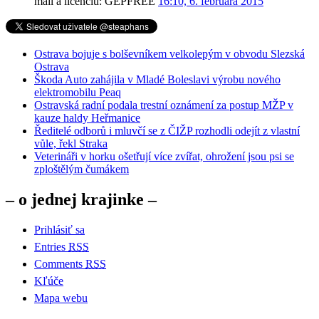
mail a licenciu: GEPFREE
16:10, 6. februára 2015
Ostrava bojuje s bolševníkem velkolepým v obvodu Slezská
Ostrava
Škoda Auto zahájila v Mladé Boleslavi výrobu nového
elektromobilu Peaq
Ostravská radní podala trestní oznámení za postup MŽP v
kauze haldy Heřmanice
Ředitelé odborů i mluvčí se z ČIŽP rozhodli odejít z vlastní
vůle, řekl Straka
Veterináři v horku ošetřují více zvířat, ohrožení jsou psi se
zploštělým čumákem
– o jednej krajinke –
Prihlásiť sa
Entries
RSS
Comments
RSS
Kľúče
Mapa webu