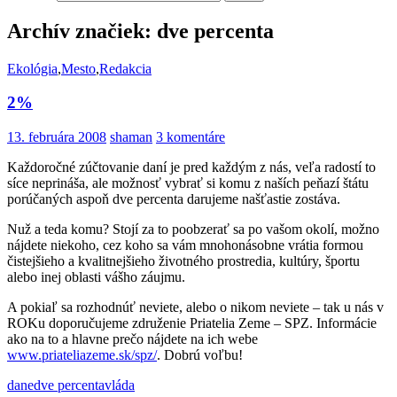
Archív značiek: dve percenta
Ekológia
,
Mesto
,
Redakcia
2%
13. februára 2008
shaman
3 komentáre
Každoročné zúčtovanie daní je pred každým z nás, veľa radostí to
síce neprináša, ale možnosť vybrať si komu z naších peňazí štátu
porúčaných aspoň dve percenta darujeme našťastie zostáva.
Nuž a teda komu? Stojí za to poobzerať sa po vašom okolí, možno
nájdete niekoho, cez koho sa vám mnohonásobne vrátia formou
čistejšieho a kvalitnejšieho životného prostredia, kultúry, športu
alebo inej oblasti vášho záujmu.
A pokiaľ sa rozhodnúť neviete, alebo o nikom neviete – tak u nás v
ROKu doporučujeme združenie Priatelia Zeme – SPZ. Informácie
ako na to a hlavne prečo nájdete na ich webe
www.priateliazeme.sk/spz/
. Dobrú voľbu!
dane
dve percenta
vláda