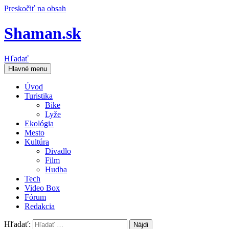
Preskočiť na obsah
Shaman.sk
Hľadať
Hlavné menu
Úvod
Turistika
Bike
Lyže
Ekológia
Mesto
Kultúra
Divadlo
Film
Hudba
Tech
Video Box
Fórum
Redakcia
Hľadať: