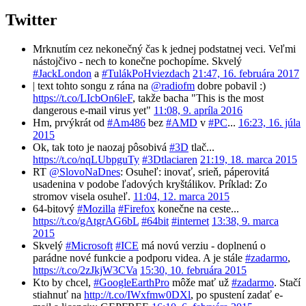
Twitter
Mrknutím cez nekonečný čas k jednej podstatnej veci. Veľmi
nástojčivo - nech to konečne pochopíme. Skvelý
#JackLondon
a
#TulákPoHviezdach
21:47, 16. februára 2017
| text tohto songu z rána na
@radiofm
dobre pobavil :)
https://t.co/LIcbOn6leF
, takže bacha "This is the most
dangerous e-mail virus yet"
11:08, 9. apríla 2016
Hm, prvýkrát od
#Am486
bez
#AMD
v
#PC
...
16:23, 16. júla
2015
Ok, tak toto je naozaj pôsobivá
#3D
tlač...
https://t.co/nqLUbpguTy
#3Dtlaciaren
21:19, 18. marca 2015
RT
@SlovoNaDnes
: Osuheľ: inovať, srieň, páperovitá
usadenina v podobe ľadových kryštálikov. Príklad: Zo
stromov visela osuheľ.
11:04, 12. marca 2015
64-bitový
#Mozilla
#Firefox
konečne na ceste...
https://t.co/gAtgrAG6bL
#64bit
#internet
13:38, 9. marca
2015
Skvelý
#Microsoft
#ICE
má novú verziu - doplnenú o
parádne nové funkcie a podporu videa. A je stále
#zadarmo
,
https://t.co/2zJkjW3CVa
15:30, 10. februára 2015
Kto by chcel,
#GoogleEarthPro
môže mať už
#zadarmo
. Stačí
stiahnuť na
http://t.co/IWxfmw0DXl
, po spustení zadať e-