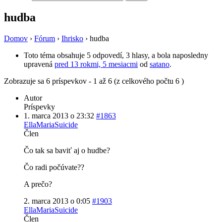
hudba
Domov
›
Fórum
›
Ihrisko
›
hudba
Toto téma obsahuje 5 odpovedí, 3 hlasy, a bola naposledny
upravená
pred 13 rokmi, 5 mesiacmi
od
satano
.
Zobrazuje sa 6 príspevkov - 1 až 6 (z celkového počtu 6 )
Autor
Príspevky
1. marca 2013 o 23:32
#1863
EllaMariaSuicide
Člen
Čo tak sa baviť aj o hudbe?
Čo radi počúvate??
A prečo?
2. marca 2013 o 0:05
#1903
EllaMariaSuicide
Člen