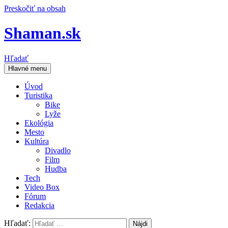
Preskočiť na obsah
Shaman.sk
Hľadať
Hlavné menu
Úvod
Turistika
Bike
Lyže
Ekológia
Mesto
Kultúra
Divadlo
Film
Hudba
Tech
Video Box
Fórum
Redakcia
Hľadať: