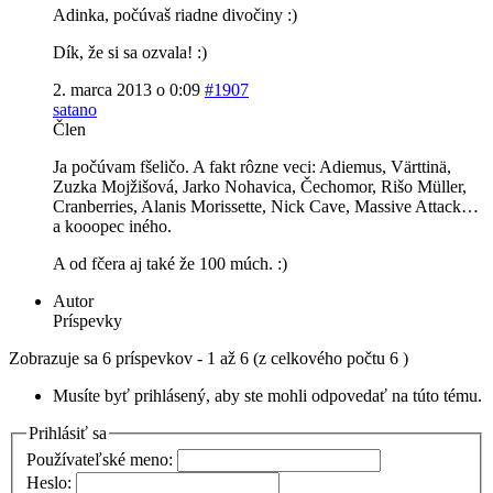
Adinka, počúvaš riadne divočiny :)
Dík, že si sa ozvala! :)
2. marca 2013 o 0:09
#1907
satano
Člen
Ja počúvam fšeličo. A fakt rôzne veci: Adiemus, Värttinä,
Zuzka Mojžišová, Jarko Nohavica, Čechomor, Rišo Müller,
Cranberries, Alanis Morissette, Nick Cave, Massive Attack…
a kooopec iného.
A od fčera aj také že 100 múch. :)
Autor
Príspevky
Zobrazuje sa 6 príspevkov - 1 až 6 (z celkového počtu 6 )
Musíte byť prihlásený, aby ste mohli odpovedať na túto tému.
Prihlásiť sa
Používateľské meno:
Heslo: