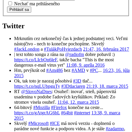
Nechať ma prihláseného
Prihlásiť sa
Twitter
Mrknutím cez nekonečný čas k jednej podstatnej veci. Veľmi
nástojčivo - nech to konečne pochopíme. Skvelý
#JackLondon
a
#TulákPoHviezdach
21:47, 16. februára 2017
| text tohto songu z rána na
@radiofm
dobre pobavil :)
https://t.co/LIcbOn6leF
, takže bacha "This is the most
dangerous e-mail virus yet"
11:08, 9. apríla 2016
Hm, prvýkrát od
#Am486
bez
#AMD
v
#PC
...
16:23, 16. júla
2015
Ok, tak toto je naozaj pôsobivá
#3D
tlač...
https://t.co/nqLUbpguTy
#3Dtlaciaren
21:19, 18. marca 2015
RT
@SlovoNaDnes
: Osuheľ: inovať, srieň, páperovitá
usadenina v podobe ľadových kryštálikov. Príklad: Zo
stromov visela osuheľ.
11:04, 12. marca 2015
64-bitový
#Mozilla
#Firefox
konečne na ceste...
https://t.co/gAtgrAG6bL
#64bit
#internet
13:38, 9. marca
2015
Skvelý
#Microsoft
#ICE
má novú verziu - doplnenú o
parádne nové funkcie a podporu videa. A je stále
#zadarmo
,