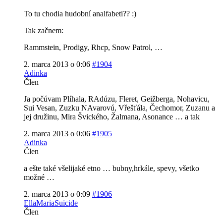
To tu chodia hudobní analfabeti?? :)
Tak začnem:
Rammstein, Prodigy, Rhcp, Snow Patrol, …
2. marca 2013 o 0:06
#1904
Adinka
Člen
Ja počúvam Plíhala, RAdúzu, Fleret, Geižberga, Nohavicu,
Sui Vesan, Zuzku NAvarovú, Vřešťála, Čechomor, Zuzanu a
jej družinu, Mira Švického, Žalmana, Asonance … a tak
2. marca 2013 o 0:06
#1905
Adinka
Člen
a ešte také všelijaké etno … bubny,hrkále, spevy, všetko
možné …
2. marca 2013 o 0:09
#1906
EllaMariaSuicide
Člen