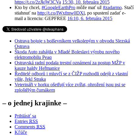
https://t.co/2zJkjW3CVa
15:30, 10. februára 2015
Kto by chcel,
#GoogleEarthPro
môže mať už
#zadarmo
. Stačí
stiahnuť na
http://t.co/IWxfmw0DXl
, po spustení zadať e-
mail a licenciu: GEPFREE
16:10, 6. februára 2015
Ostrava bojuje s bolševníkem velkolepým v obvodu Slezská
Ostrava
Škoda Auto zahájila v Mladé Boleslavi výrobu nového
elektromobilu Peaq
Ostravská radní podala trestní oznámení za postup MŽP v
kauze haldy Heřmanice
Ředitelé odborů i mluvčí se z ČIŽP rozhodli odejít z vlastní
vůle, řekl Straka
Veterináři v horku ošetřují více zvířat, ohrožení jsou psi se
zploštělým čumákem
– o jednej krajinke –
Prihlásiť sa
Entries
RSS
Comments
RSS
Kľúče