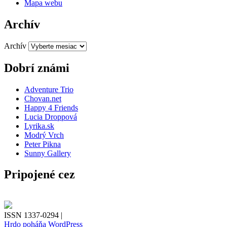
Mapa webu
Archív
Archív
Dobrí známi
Adventure Trio
Chovan.net
Happy 4 Friends
Lucia Droppová
Lyrika.sk
Modrý Vrch
Peter Pikna
Sunny Gallery
Pripojené cez
ISSN 1337-0294 |
Hrdo poháňa WordPress