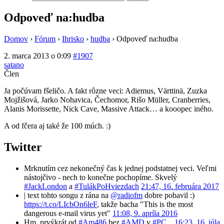
Odpoveď na:hudba
Domov
›
Fórum
›
Ihrisko
›
hudba
›
Odpoveď na:hudba
2. marca 2013 o 0:09
#1907
satano
Člen
Ja počúvam fšeličo. A fakt rôzne veci: Adiemus, Värttinä, Zuzka
Mojžišová, Jarko Nohavica, Čechomor, Rišo Müller, Cranberries,
Alanis Morissette, Nick Cave, Massive Attack… a kooopec iného.
A od fčera aj také že 100 múch. :)
Twitter
Mrknutím cez nekonečný čas k jednej podstatnej veci. Veľmi
nástojčivo - nech to konečne pochopíme. Skvelý
#JackLondon
a
#TulákPoHviezdach
21:47, 16. februára 2017
| text tohto songu z rána na
@radiofm
dobre pobavil :)
https://t.co/LIcbOn6leF
, takže bacha "This is the most
dangerous e-mail virus yet"
11:08, 9. apríla 2016
Hm, prvýkrát od
#Am486
bez
#AMD
v
#PC
...
16:23, 16. júla