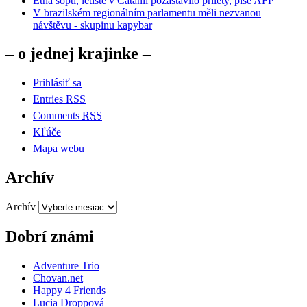
Etna soptí, letiště v Catanii pozastavilo přílety, píše AFP
V brazilském regionálním parlamentu měli nezvanou
návštěvu - skupinu kapybar
– o jednej krajinke –
Prihlásiť sa
Entries
RSS
Comments
RSS
Kľúče
Mapa webu
Archív
Archív
Dobrí známi
Adventure Trio
Chovan.net
Happy 4 Friends
Lucia Droppová