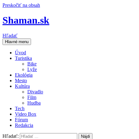
Preskočiť na obsah
Shaman.sk
Hľadať
Hlavné menu
Úvod
Turistika
Bike
Lyže
Ekológia
Mesto
Kultúra
Divadlo
Film
Hudba
Tech
Video Box
Fórum
Redakcia
Hľadať: