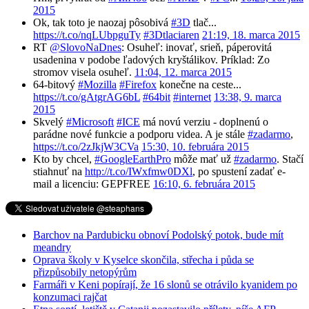
2015
Ok, tak toto je naozaj pôsobivá
#3D
tlač...
https://t.co/nqLUbpguTy
#3Dtlaciaren
21:19, 18. marca 2015
RT
@SlovoNaDnes
: Osuheľ: inovať, srieň, páperovitá
usadenina v podobe ľadových kryštálikov. Príklad: Zo
stromov visela osuheľ.
11:04, 12. marca 2015
64-bitový
#Mozilla
#Firefox
konečne na ceste...
https://t.co/gAtgrAG6bL
#64bit
#internet
13:38, 9. marca
2015
Skvelý
#Microsoft
#ICE
má novú verziu - doplnenú o
parádne nové funkcie a podporu videa. A je stále
#zadarmo
,
https://t.co/2zJkjW3CVa
15:30, 10. februára 2015
Kto by chcel,
#GoogleEarthPro
môže mať už
#zadarmo
. Stačí
stiahnuť na
http://t.co/IWxfmw0DXl
, po spustení zadať e-
mail a licenciu: GEPFREE
16:10, 6. februára 2015
Barchov na Pardubicku obnoví Podolský potok, bude mít
meandry
Oprava školy v Kyselce skončila, střecha i půda se
přizpůsobily netopýrům
Farmáři v Keni popírají, že 16 slonů se otrávilo kyanidem po
konzumaci rajčat