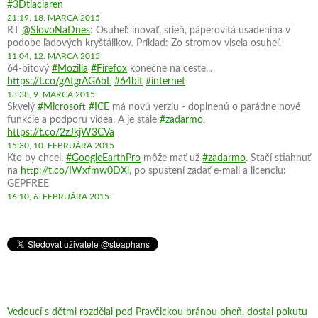
#3Dtlaciaren
21:19, 18. MARCA 2015
RT
@SlovoNaDnes
: Osuheľ: inovať, srieň, páperovitá usadenina v
podobe ľadových kryštálikov. Príklad: Zo stromov visela osuheľ.
11:04, 12. MARCA 2015
64-bitový
#Mozilla
#Firefox
konečne na ceste...
https://t.co/gAtgrAG6bL
#64bit
#internet
13:38, 9. MARCA 2015
Skvelý
#Microsoft
#ICE
má novú verziu - doplnenú o parádne nové
funkcie a podporu videa. A je stále
#zadarmo
,
https://t.co/2zJkjW3CVa
15:30, 10. FEBRUÁRA 2015
Kto by chcel,
#GoogleEarthPro
môže mať už
#zadarmo
. Stačí stiahnuť
na
http://t.co/IWxfmw0DXl
, po spustení zadať e-mail a licenciu:
GEPFREE
16:10, 6. FEBRUÁRA 2015
Vedoucí s dětmi rozdělal pod Pravčickou bránou oheň, dostal pokutu