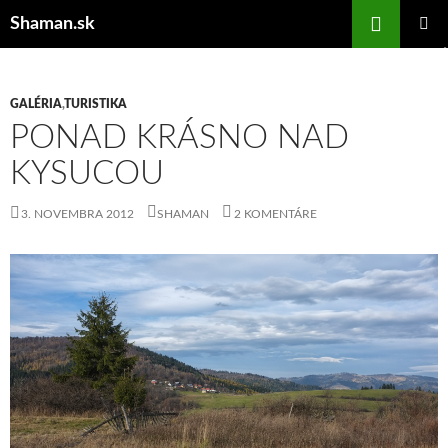
Preskočiť
Hľadať
Shaman.sk
na
HLAVNÉ
obsah
MENU
GALÉRIA
,
TURISTIKA
PONAD KRÁSNO NAD
KYSUCOU
3. NOVEMBRA 2012
SHAMAN
2 KOMENTÁRE