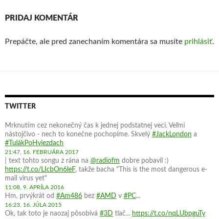
PRIDAJ KOMENTÁR
Prepáčte, ale pred zanechaním komentára sa musíte
prihlásiť
.
TWITTER
Mrknutím cez nekonečný čas k jednej podstatnej veci. Veľmi
nástojčivo - nech to konečne pochopíme. Skvelý
#JackLondon
a
#TulákPoHviezdach
21:47, 16. FEBRUÁRA 2017
| text tohto songu z rána na
@radiofm
dobre pobavil :)
https://t.co/LIcbOn6leF
, takže bacha "This is the most dangerous e-
mail virus yet"
11:08, 9. APRÍLA 2016
Hm, prvýkrát od
#Am486
bez
#AMD
v
#PC
...
16:23, 16. JÚLA 2015
Ok, tak toto je naozaj pôsobivá
#3D
tlač...
https://t.co/nqLUbpguTy