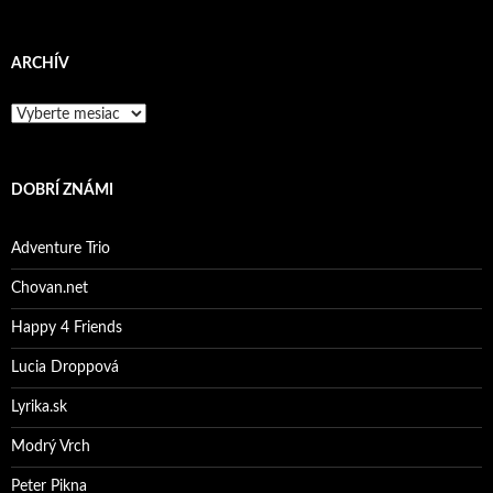
ARCHÍV
A
r
c
h
DOBRÍ ZNÁMI
í
v
Adventure Trio
Chovan.net
Happy 4 Friends
Lucia Droppová
Lyrika.sk
Modrý Vrch
Peter Pikna