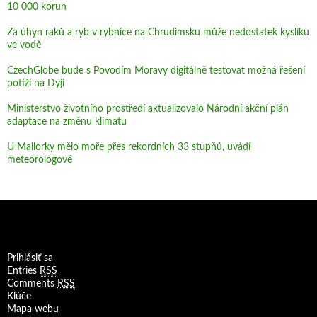
10 000 korun
Za úhyn raků a ryb v rybníce na Chrudimsku může nedostatek kyslíku
ve vodě
CzechGlobe bude s Povodím Moravy digitálně testovat možná řešení
potíží na Dyji
Ministerstvo životního prostředí aktualizovalo Národní akční plán
adaptace na změnu klimatu
U Mallorky mělo moře přes rekordních 33 stupňů, uvádí
meteorologové
Prihlásiť sa
Entries
RSS
Comments
RSS
Kľúče
Mapa webu