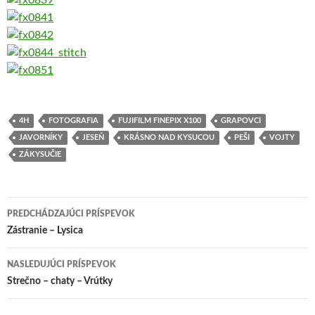
4H
FOTOGRAFIA
FUJIFILM FINEPIX X100
GRAPOVCI
JAVORNÍKY
JESEŇ
KRÁSNO NAD KYSUCOU
PEŠI
VOJTY
ZÁKYSUČIE
PREDCHÁDZAJÚCI PRÍSPEVOK
Navigácia
Zástranie – Lysica
článkami
NASLEDUJÚCI PRÍSPEVOK
Strečno – chaty – Vrútky