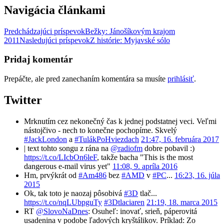
Navigácia článkami
Predchádzajúci príspevok
Bežky: Jánošíkovým krajom
2011
Nasledujúci príspevok
Z histórie: Myjavské sólo
Pridaj komentár
Prepáčte, ale pred zanechaním komentára sa musíte
prihlásiť
.
Twitter
Mrknutím cez nekonečný čas k jednej podstatnej veci. Veľmi
nástojčivo - nech to konečne pochopíme. Skvelý
#JackLondon
a
#TulákPoHviezdach
21:47, 16. februára 2017
| text tohto songu z rána na
@radiofm
dobre pobavil :)
https://t.co/LIcbOn6leF
, takže bacha "This is the most
dangerous e-mail virus yet"
11:08, 9. apríla 2016
Hm, prvýkrát od
#Am486
bez
#AMD
v
#PC
...
16:23, 16. júla
2015
Ok, tak toto je naozaj pôsobivá
#3D
tlač...
https://t.co/nqLUbpguTy
#3Dtlaciaren
21:19, 18. marca 2015
RT
@SlovoNaDnes
: Osuheľ: inovať, srieň, páperovitá
usadenina v podobe ľadových kryštálikov. Príklad: Zo