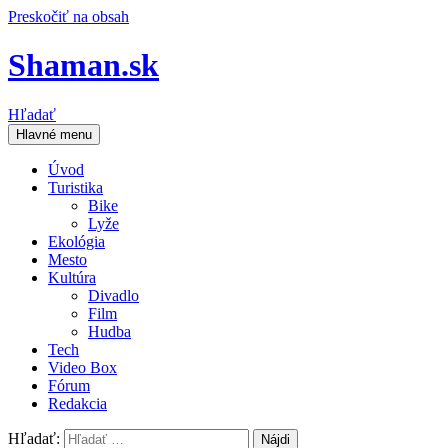
Preskočiť na obsah
Shaman.sk
Hľadať
Hlavné menu
Úvod
Turistika
Bike
Lyže
Ekológia
Mesto
Kultúra
Divadlo
Film
Hudba
Tech
Video Box
Fórum
Redakcia
Hľadať: