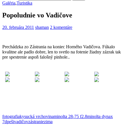
Galéria
,
Turistika
Popoludnie vo Vadičove
20. februára 2011
shaman
2 komentáre
Prechádzka zo Zástrania na koniec Horného Vadičova. Fúkalo
kvalitne ale padlo dobre, len to svetlo na fotenie žiadny zázrak tak
pre spestrenie aspoň falošný pinhole..
fotografia
kysucká vrchovina
minolta 28-75 f2.8
minolta dynax
7d
peši
vadičov
zástranie
zima