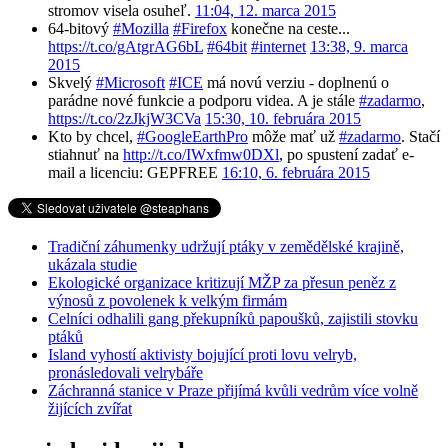
stromov visela osuheľ.
11:04, 12. marca 2015
64-bitový
#Mozilla
#Firefox
konečne na ceste...
https://t.co/gAtgrAG6bL
#64bit
#internet
13:38, 9. marca
2015
Skvelý
#Microsoft
#ICE
má novú verziu - doplnenú o
parádne nové funkcie a podporu videa. A je stále
#zadarmo
,
https://t.co/2zJkjW3CVa
15:30, 10. februára 2015
Kto by chcel,
#GoogleEarthPro
môže mať už
#zadarmo
. Stačí
stiahnuť na
http://t.co/IWxfmw0DXl
, po spustení zadať e-
mail a licenciu: GEPFREE
16:10, 6. februára 2015
Tradiční záhumenky udržují ptáky v zemědělské krajině,
ukázala studie
Ekologické organizace kritizují MŽP za přesun peněz z
výnosů z povolenek k velkým firmám
Celníci odhalili gang překupníků papoušků, zajistili stovku
ptáků
Island vyhostí aktivisty bojující proti lovu velryb,
pronásledovali velrybáře
Záchranná stanice v Praze přijímá kvůli vedrům více volně
žijících zvířat