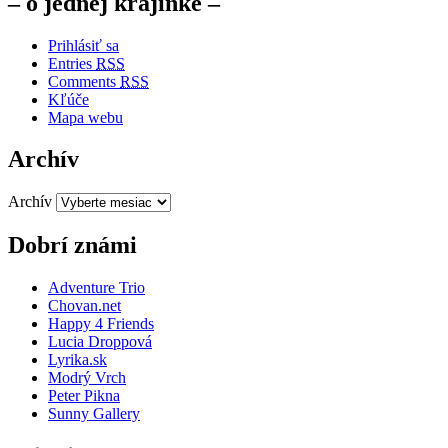
– o jednej krajinke –
Prihlásiť sa
Entries
RSS
Comments
RSS
Kľúče
Mapa webu
Archív
Archív
Dobrí známi
Adventure Trio
Chovan.net
Happy 4 Friends
Lucia Droppová
Lyrika.sk
Modrý Vrch
Peter Pikna
Sunny Gallery